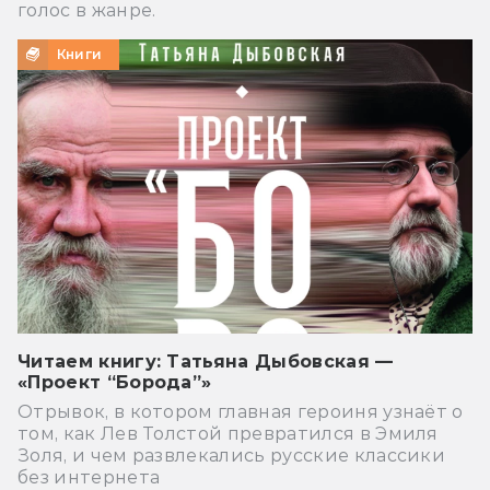
голос в жанре.
Книги
Читаем книгу: Татьяна Дыбовская —
«Проект “Борода”»
Отрывок, в котором главная героиня узнаёт о
том, как Лев Толстой превратился в Эмиля
Золя, и чем развлекались русские классики
без интернета