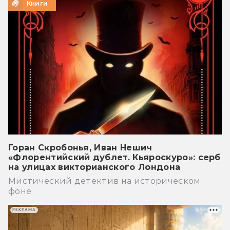
Книги
Горан Скробонья, Иван Нешич
«Флорентийский дублет. Кьяроскуро»: серб
на улицах викторианского Лондона
Мистический детектив на историческом
фоне
РЕКЛАМА