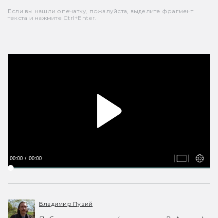
Если вы нашли опечатку, пожалуйста, выделите фрагмент
текста и нажмите Ctrl+Enter.
00:00
00:00
Владимир Пузий