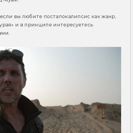
 если вы любите постапокалипсис как жанр, 
рая» и в принципе интересуетесь 
ами.