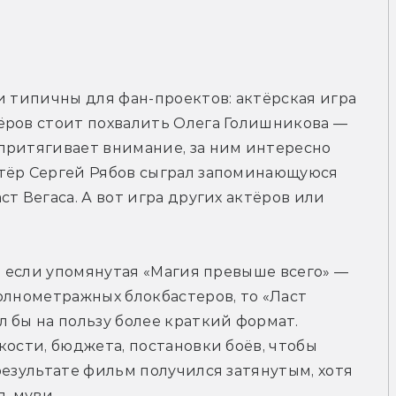
и типичны для фан-проектов: актёрская игра 
ёров стоит похвалить Олега Голишникова — 
притягивает внимание, за ним интересно 
тёр Сергей Рябов сыграл запоминающуюся 
т Вегаса. А вот игра других актёров или 
И если упомянутая «Магия превыше всего» — 
олнометражных блокбастеров, то «Ласт 
 бы на пользу более краткий формат. 
ости, бюджета, постановки боёв, чтобы 
результате фильм получился затянутым, хотя 
д-муви.