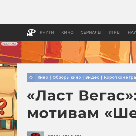
Какие
авгус
апока
детск
КНИГИ
КИНО
СЕРИАЛЫ
ИГРЫ
НА
РЕКЛАМА
Кино
|
Обзоры кино
|
Видео
|
Короткометра
«Ласт Вегас
мотивам «Ше
Дарья Беленкова