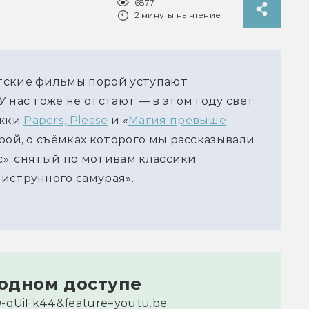
6877
2 минуты на чтение
тские фильмы порой уступают
 нас тоже не отстают — в этом году свет
ажки
Papers, Please
и «
Магия превыше
рой, о съёмках которого мы рассказывали
ас», снятый по мотивам классики
иструнного самурая».
одном доступе
D-qUiFk44&feature=youtu.be