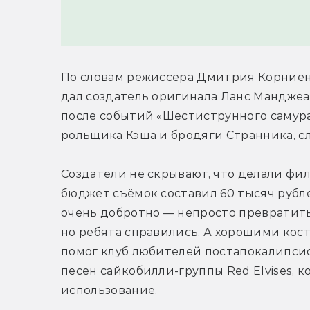
По словам режиссёра Дмитрия Корниенк
дал создатель оригинала Ланс Манджеа.
после событий «Шестиструнного самура
рольщика Кэша и бродяги Странника, с
Создатели не скрывают, что делали фил
бюджет съёмок составил 60 тысяч рубле
очень добротно — непросто превратить
но ребята справились. А хорошими кос
помог клуб любителей постапокалипсиса
песен сайкобилли-группы Red Elvises, к
использование.