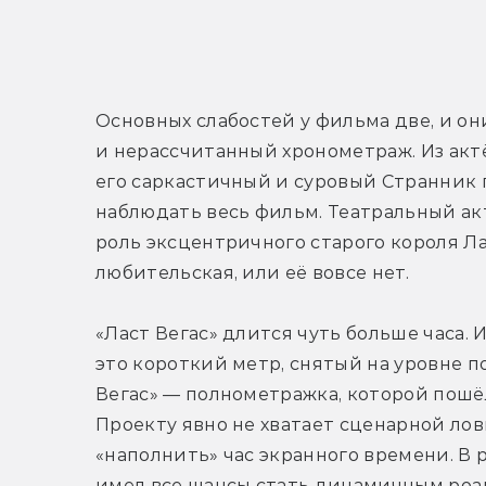
Основных слабостей у фильма две, и он
и нерассчитанный хронометраж. Из акт
его саркастичный и суровый Странник 
наблюдать весь фильм. Театральный ак
роль эксцентричного старого короля Лас
любительская, или её вовсе нет.
«Ласт Вегас» длится чуть больше часа. 
это короткий метр, снятый на уровне п
Вегас» — полнометражка, которой пошёл
Проекту явно не хватает сценарной ловк
«наполнить» час экранного времени. В 
имел все шансы стать динамичным роа