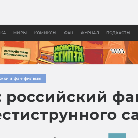
 фильмы смотреть в
Как создавались «Страшил
те 2026? В мире —
фильм, без которого не б
липсис, в России —
бы «Властелина колец»
ие комедии
УКА
МИРЫ
КОМИКСЫ
ФАН
ЖУРНАЛ
ПОДКАСТЫ
жки и фан-фильмы
»: российский ф
стиструнного с