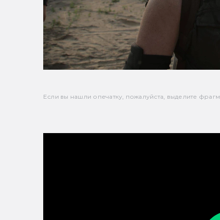
Если вы нашли опечатку, пожалуйста, выделите фрагмен