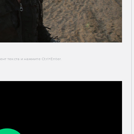
т текста и нажмите Ctrl+Enter.