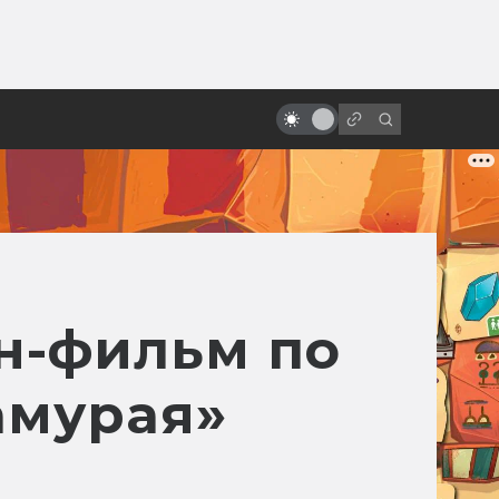
ы»:
ыло
«Люди Икс»: всё о фильмах серии
ан-фильм по
амурая»