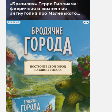
«Бразилия» Терри Гиллиама:
фееричная и жизненная
антиутопия про Маленького
Брата
РЕКЛАМА