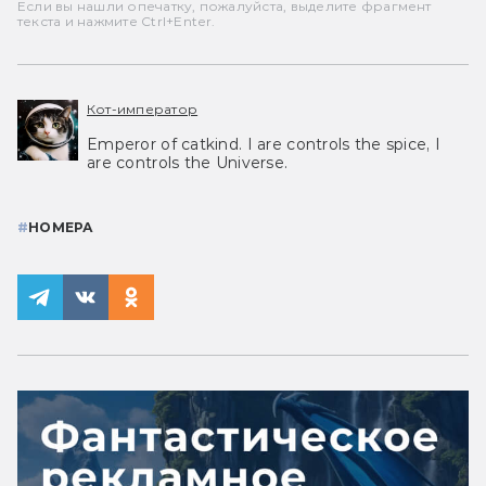
Если вы нашли опечатку, пожалуйста, выделите фрагмент
текста и нажмите Ctrl+Enter.
Кот-император
Emperor of catkind. I are controls the spice, I
are controls the Universe.
#
НОМЕРА