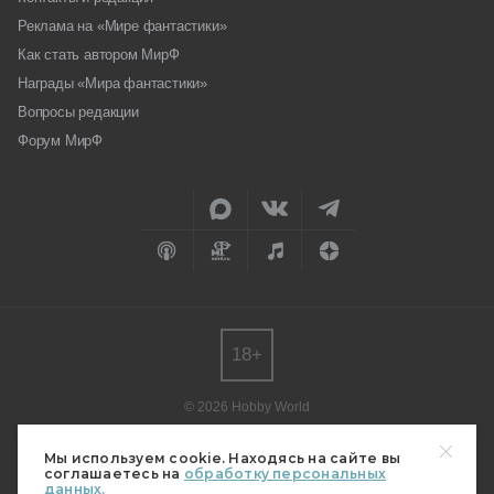
Реклама на «Мире фантастики»
Как стать автором МирФ
Награды «Мира фантастики»
Вопросы редакции
Форум МирФ
18+
© 2026 Hobby World
Любое использование материалов допускается только с согласия
редакции.
Мы используем cookie. Находясь на сайте вы
соглашаетесь на
обработку персональных
Мнение авторов может не совпадать с мнением редакции.
данных.