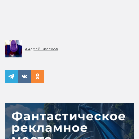
Андрей Квасков