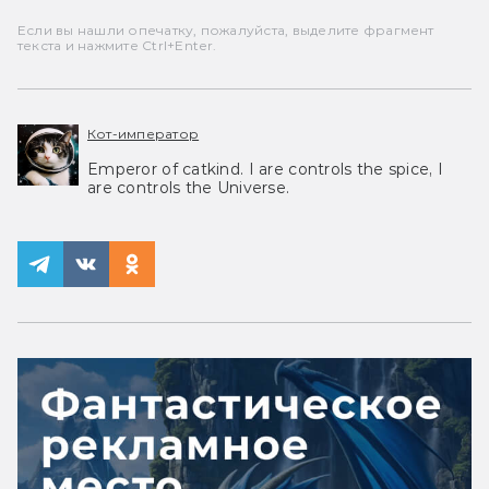
Если вы нашли опечатку, пожалуйста, выделите фрагмент
текста и нажмите Ctrl+Enter.
Кот-император
Emperor of catkind. I are controls the spice, I
are controls the Universe.