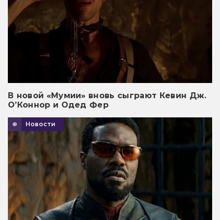
В новой «Мумии» вновь сыграют Кевин Дж.
О’Коннор и Одед Фер
Новости