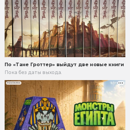
По «Тане Гроттер» выйдут две новые книги
Пока без даты выхода.
РЕКЛАМА