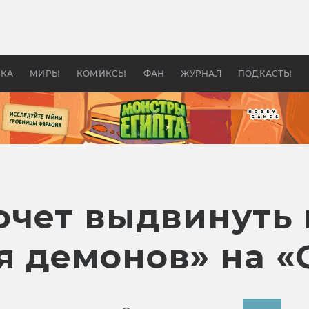
оздавались «Страшилы»:
«Одиссея» Нолана: что эт
, без которого не было
фильм сделал с Гомером и
ластелина колец»
Древней Грецией
УКА
МИРЫ
КОМИКСЫ
ФАН
ЖУРНАЛ
ПОДКАСТЫ
хочет выдвинуть
я демонов» на «