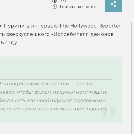
773
1 минута на чтение
Генеральный директор Crunchyroll Рахул Пурини в интервью The Hollywood Reporter 
ть сверхуспешного «Истребителя демонов: 
 году. 
нимация, сюжет, качество — все на 
ивают, чтобы фильм получил номинации. 
беспечить его необходимой поддержкой 
х, на которые лента может претендовать. 