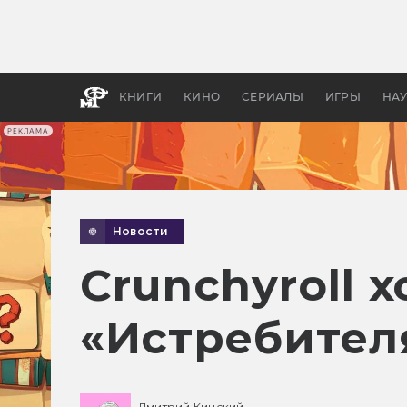
Как с
фильм
бы «В
КНИГИ
КИНО
СЕРИАЛЫ
ИГРЫ
НА
РЕКЛАМА
Новости
Crunchyroll 
«Истребител
Дмитрий Кинский