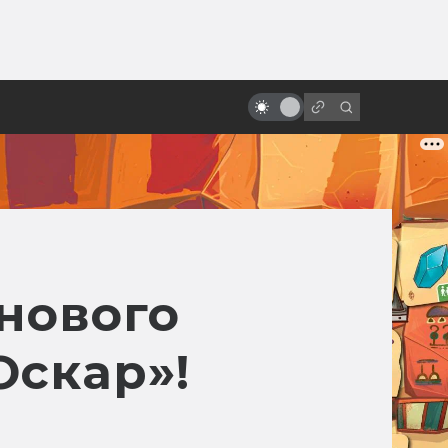
от
Джосс Уидон, создатель
«Светлячка» и «Мстителей»
 нового
Оскар»!