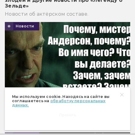
злодей и другие новости про «Легенду о
Зельде»
Новости об актёрском составе.
Новости
Мы используем cookie. Находясь на сайте вы
соглашаетесь на
обработку персональных
данных.
Пятая «Матрица» всё ещё в планах Warner
Принять
Bros.
Это стало известно из письма акционерам.