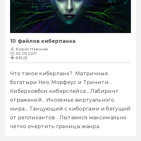
10 файлов киберпанка
Борис Невский
30.03.2017
83923
Что такое киберпанк?  Матричные 
богатыри Нео, Морфеус и Тринити... 
Киберковбои киберспейса... Лабиринт 
отражений... Иноземье виртуального 
мира... Танцующий с киборгами и бегущий 
от репликантов... Пытаемся максимально 
чётко очертить границы жанра.