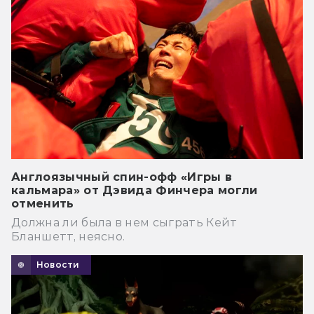
Англоязычный спин-офф «Игры в
кальмара» от Дэвида Финчера могли
отменить
Должна ли была в нем сыграть Кейт
Бланшетт, неясно.
Новости