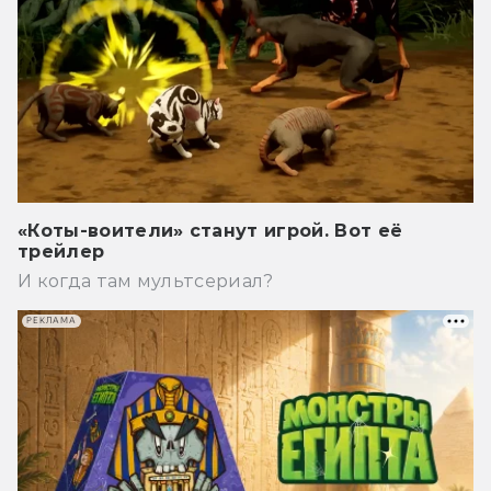
«Коты-воители» станут игрой. Вот её
трейлер
И когда там мультсериал?
РЕКЛАМА