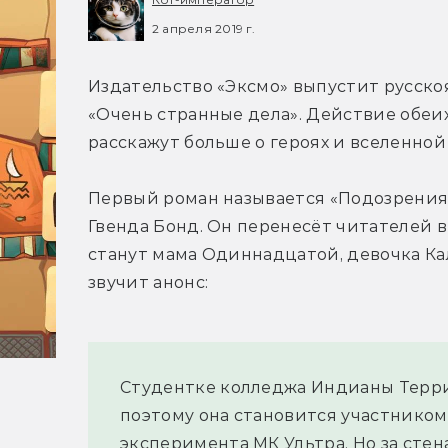
2 апреля 2019 г.
Издательство «Эксмо» выпустит русско
«Очень странные дела». Действие обеих
расскажут больше о героях и вселенной
Первый роман называется «Подозрения» (
Гвенда Бонд. Он перенесёт читателей в
станут мама Одиннадцатой, девочка Кал
звучит анонс:
Студентке колледжа Индианы Терри 
поэтому она становится участником
эксперимента МК Ультра. Но за сте