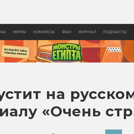
 фильмы смотреть в
Как создавались «Страшил
те 2026? В мире —
фильм, без которого не б
липсис, в России —
бы «Властелина колец»
ие комедии
УКА
МИРЫ
КОМИКСЫ
ФАН
ЖУРНАЛ
ПОДКАСТЫ
устит на русско
риалу «Очень ст