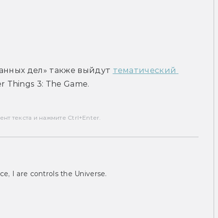
анных дел» также выйдут 
тематический 
er Things 3: The Game.
т текста и нажмите Ctrl+Enter.
ce, I are controls the Universe.