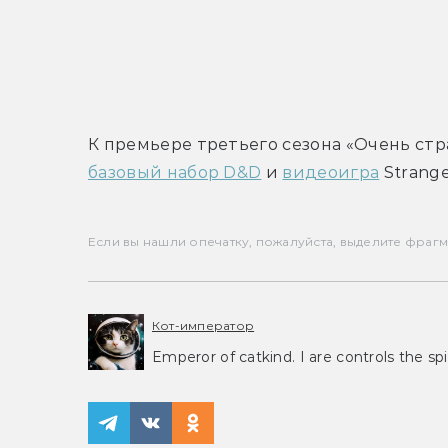
К премьере третьего сезона «Очень стр
базовый набор D&D
 и 
видеоигра
 Strang
Если вы нашли опечатку, пожалуйста, выделите фрагмен
Кот-император
Emperor of catkind. I are controls the spi