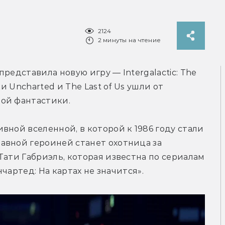
2124
2 минуты на чтение
редставила новую игру — Intergalactic: The 
и Uncharted и The Last of Us ушли от 
ой фантастики. 
ной вселенной, в которой к 1986 году стали 
авной героиней станет охотница за 
Тати Габриэль, которая известна по сериалам 
чартед: На картах не значится».