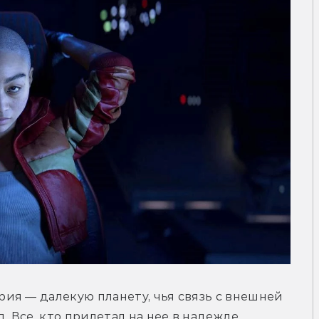
ия — далекую планету, чья связь с внешней 
. Все, кто прилетал на нее в надежде 