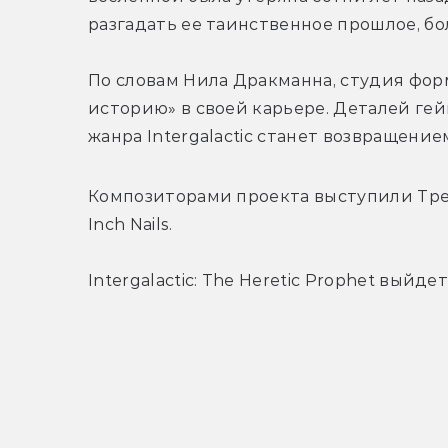
разгадать ее таинственное прошлое, бо
П
о словам Нила Дракманна, студия фор
историю» в своей карьере
. 
Деталей гей
жанра 
Intergalactic станет возвращени
Композиторами проекта выступили Трент
Inch Nails.
Intergalactic: The Heretic Prophet выйде