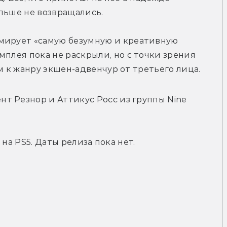
льше не возвращались. 
мирует 
«самую безумную и креативную 
мплея пока не раскрыли, но 
с точки зрения 
ем к жанру экшен-адвенчур от третьего лица.
 Резнор и Аттикус Росс из группы Nine 
т на PS5. Даты релиза пока нет.