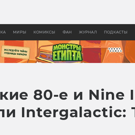
оздавались «Страшилы»:
«Одиссея» Нолана: что эт
, без которого не было
фильм сделал с Гомером и
ластелина колец»
Древней Грецией
УКА
МИРЫ
КОМИКСЫ
ФАН
ЖУРНАЛ
ПОДКАСТЫ
ие 80-е и Nine I
 Intergalactic: 