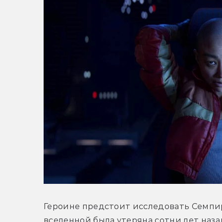
Героине предстоит исследовать 
Семпир
вселенной была утеряна сотни лет назад