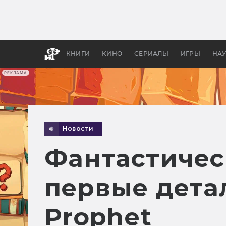
Как с
фильм
бы «В
КНИГИ
КИНО
СЕРИАЛЫ
ИГРЫ
НА
РЕКЛАМА
Новости
Фантастическ
первые детали
Prophet