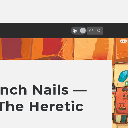
от
10 необычных камео Стэна Ли
nch Nails —
The Heretic