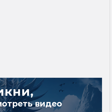
икни,
мотреть видео