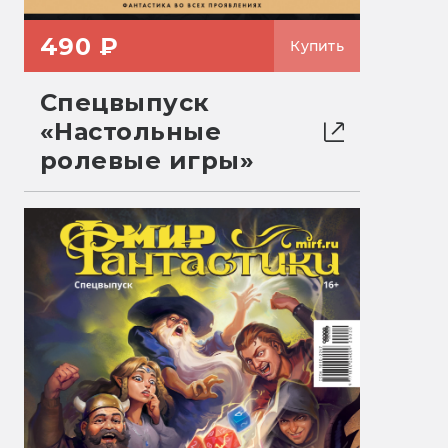
490 ₽
Купить
Спецвыпуск
«Настольные
ролевые игры»