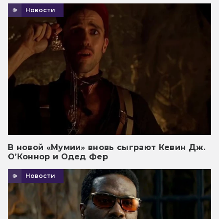
Новости
В новой «Мумии» вновь сыграют Кевин Дж.
О’Коннор и Одед Фер
Новости