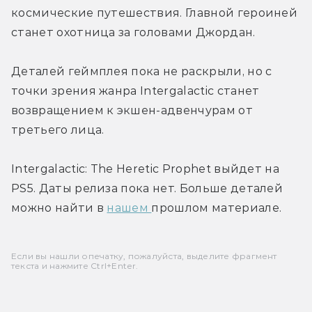
космические путешествия. Главной героиней 
станет охотница за головами Джордан. 
Деталей геймплея пока не раскрыли, но 
с 
точки зрения жанра 
Intergalactic станет 
возвращением к экшен-адвенчурам от 
третьего лица.
Intergalactic: The Heretic Prophet выйдет на 
PS5. Даты релиза пока нет. Больше деталей 
можно найти в 
нашем 
прошлом материале.
Если вы нашли опечатку, пожалуйста, выделите фрагмент
текста и нажмите Ctrl+Enter.