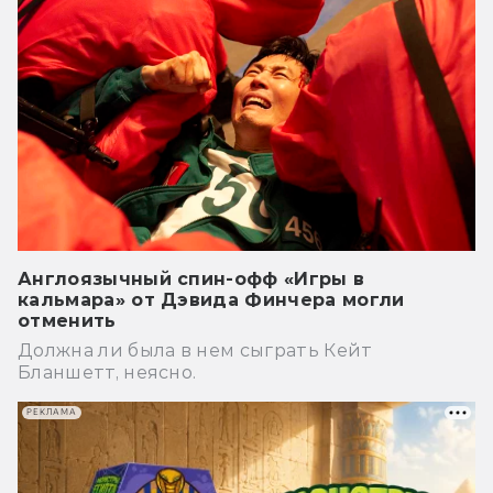
Англоязычный спин-офф «Игры в
кальмара» от Дэвида Финчера могли
отменить
Должна ли была в нем сыграть Кейт
Бланшетт, неясно.
РЕКЛАМА