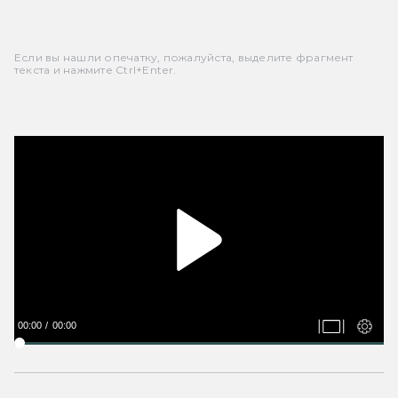
Если вы нашли опечатку, пожалуйста, выделите фрагмент
текста и нажмите Ctrl+Enter.
00:00
00:00