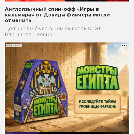
Англоязычный спин-офф «Игры в
кальмара» от Дэвида Финчера могли
отменить
Должна ли была в нем сыграть Кейт
Бланшетт, неясно.
РЕКЛАМА