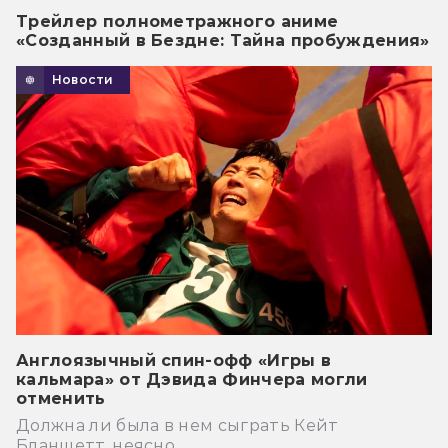
Трейлер полнометражного аниме
«Созданный в Бездне: Тайна пробуждения»
Новости
Англоязычный спин-офф «Игры в
кальмара» от Дэвида Финчера могли
отменить
Должна ли была в нем сыграть Кейт
Бланшетт, неясно.