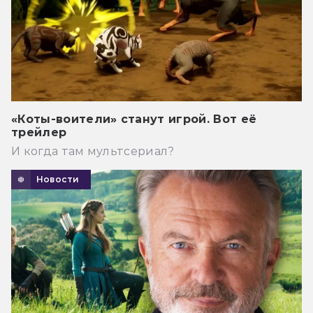
«Коты-воители» станут игрой. Вот её
трейлер
И когда там мультсериал?
Новости