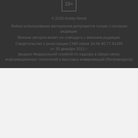
18+
© 2026 Hobby World
Любое использование материалов допускается только с согласия
редакции.
Мнение авторов может не совпадать с мнением редакции.
Свидетельство о регистрации СМИ серия Эл № ФС77-82485
от 30 декабря 2021 г.
(выдано Федеральной службой по надзору в сфере связи,
информационных технологий и массовых коммуникаций (Роскомнадзор)