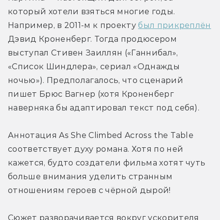
который хотели взяться многие годы. 
Например, в 2011-м к проекту 
был прикреплён
Дэвид Кроненберг. Тогда продюсером 
выступал Стивен Заиллян («Ганнибал», 
«Список Шиндлера», сериал «Однажды 
ночью»). Предполагалось, что сценарий 
пишет Брюс Вагнер (хотя Кроненберг 
наверняка бы адаптировал текст под себя).
Аннотация As She Climbed Across the Table 
соответствует духу романа. Хотя по ней 
кажется, будто создатели фильма хотят чуть 
больше внимания уделить странным 
отношениям героев с чёрной дырой!
Сюжет разворачивается вокруг ускорителя 