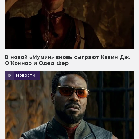
В новой «Мумии» вновь сыграют Кевин Дж.
О’Коннор и Одед Фер
Новости