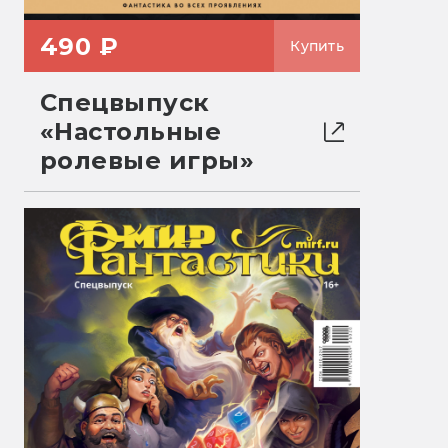
490 ₽
Купить
Спецвыпуск
«Настольные
ролевые игры»