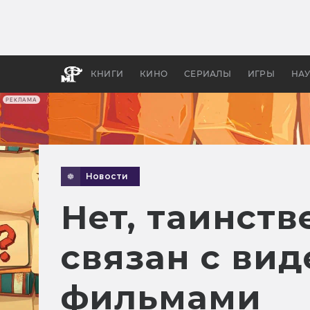
Как с
фильм
бы «В
КНИГИ
КИНО
СЕРИАЛЫ
ИГРЫ
НА
РЕКЛАМА
Новости
Нет, таинств
связан с ви
фильмами