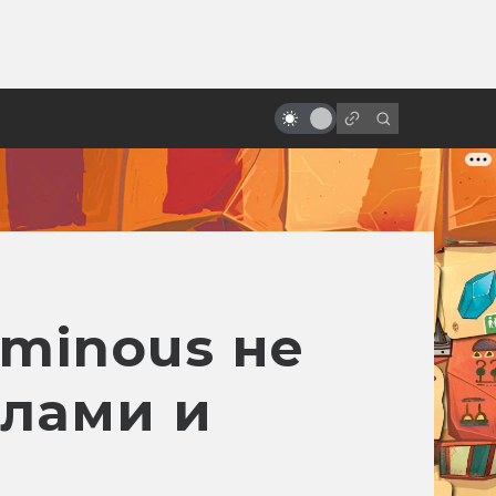
от
Что будет дальше со студией
Ghibli?
uminous не
алами и