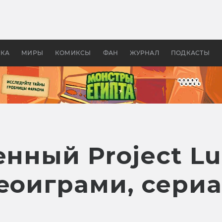
оздавались «Страшилы»:
«Одиссея» Нолана: что эт
, без которого не было
фильм сделал с Гомером и
ластелина колец»
Древней Грецией
УКА
МИРЫ
КОМИКСЫ
ФАН
ЖУРНАЛ
ПОДКАСТЫ
енный Project L
деоиграми, сери