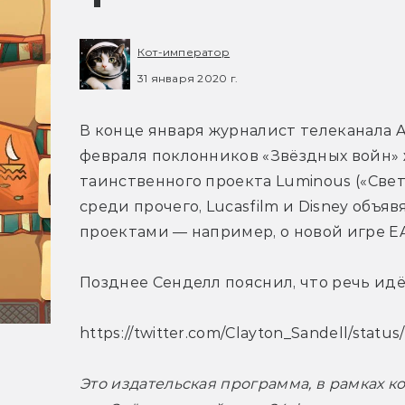
Кот-император
31 января 2020 г.
В конце января журналист телеканала 
февраля поклонников «Звёздных войн» ж
таинственного проекта Luminous («Свет
среди прочего, Lucasfilm и Disney объя
проектами — например, о новой игре E
Позднее Сенделл пояснил, что речь идё
https://twitter.com/Clayton_Sandell/stat
Это издательская программа, в рамках к