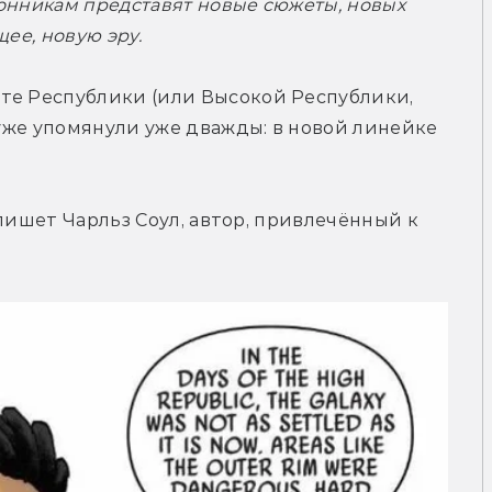
онникам представят новые сюжеты, новых 
ее, новую эру.
те Республики (или Высокой Республики, 
High Republic). В недавних комиксах её уже упомянули уже дважды: в новой линейке 
а пишет Чарльз Соул, автор, привлечённый к 