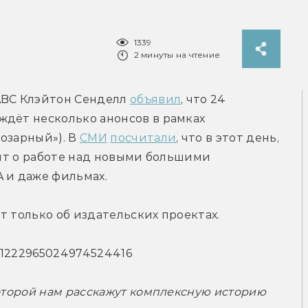
1339
2 минуты на чтение
ABС Клэйтон Сенделл 
объявил
, что 24 
дёт несколько анонсов в рамках 
озарный»). В 
СМИ
посчитали
, что в этот день, 
вят о работе над новыми большими 
A и даже фильмах.
т только об издательских проектах.
us/1222965024974524416
оторой нам расскажут комплексную историю 