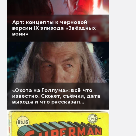
Арт: концепты к черновой
версии IX эпизода «Звёздных
войн»
«Охота на Голлума»: всё что
известно. Сюжет, съёмки, дата
выхода и что рассказал
Гэндальф