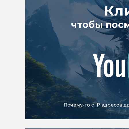
Кл
чтобы пос
Почему-то с IP адресов д