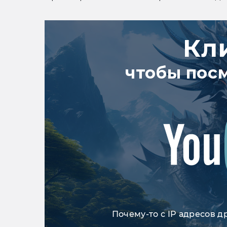
Кл
чтобы пос
Почему-то с IP адресов д