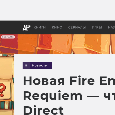
Какие
авгус
апока
детск
КНИГИ
КИНО
СЕРИАЛЫ
ИГРЫ
НА
РЕКЛАМА
Новости
Новая Fire E
Requiem — чт
Direct