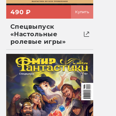
490 ₽
Купить
Спецвыпуск
«Настольные
ролевые игры»