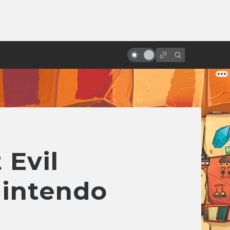
ы»:
ыло
Заблуждения: Космос в кино
 Evil
intendo