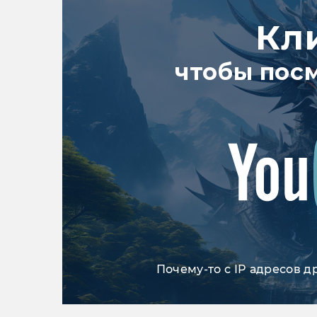
Кл
чтобы пос
Почему-то с IP адресов д