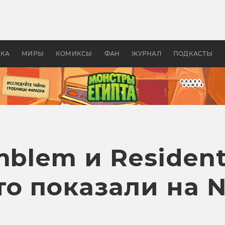
 фильмы смотреть в
Как создавались «Страшил
те 2026? В мире —
фильм, без которого не б
липсис, в России —
бы «Властелина колец»
ие комедии
УКА
МИРЫ
КОМИКСЫ
ФАН
ЖУРНАЛ
ПОДКАСТЫ
mblem и Resident
о показали на N