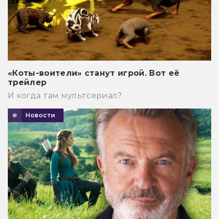
«Коты-воители» станут игрой. Вот её
трейлер
И когда там мультсериал?
Новости