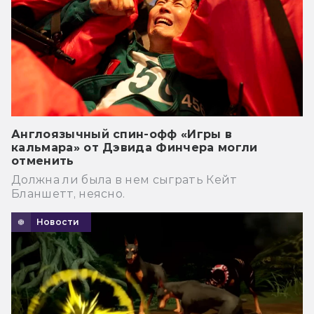
Англоязычный спин-офф «Игры в
кальмара» от Дэвида Финчера могли
отменить
Должна ли была в нем сыграть Кейт
Бланшетт, неясно.
Новости