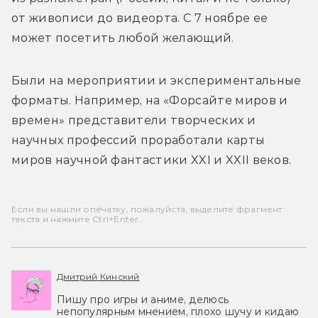
от живописи до видеорта. С 7 ноябре ее 
может посетить любой желающий.
Были на мероприятии и экспериментальные 
форматы. Например, на «Форсайте миров и 
времен» представители творческих и 
научных профессий проработали карты 
миров научной фантастики XXI и XXII веков. 
Если вы нашли опечатку, пожалуйста, выделите фрагмент
текста и нажмите Ctrl+Enter.
Дмитрий Кинский
Пишу про игры и аниме, делюсь
непопулярным мнением, плохо шучу и кидаю