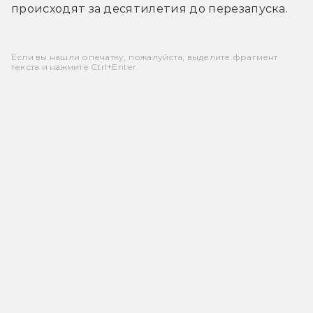
происходят за десятилетия до перезапуска.
Если вы нашли опечатку, пожалуйста, выделите фрагмент
текста и нажмите Ctrl+Enter.