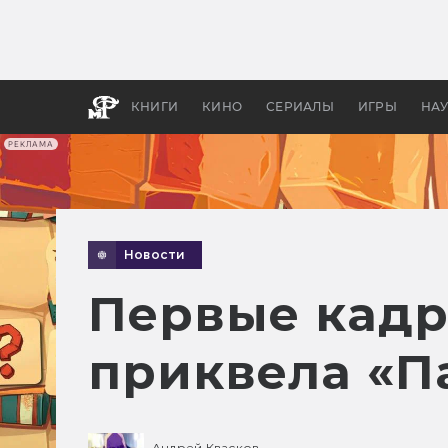
Какие
авгус
апока
детск
КНИГИ
КИНО
СЕРИАЛЫ
ИГРЫ
НА
РЕКЛАМА
Новости
Первые кадр
приквела «П
Андрей Квасков