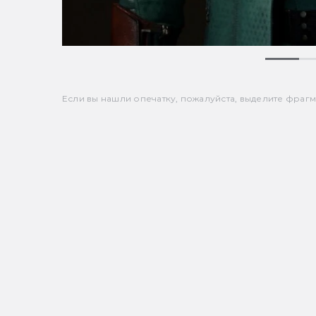
Если вы нашли опечатку, пожалуйста, выделите фрагмен