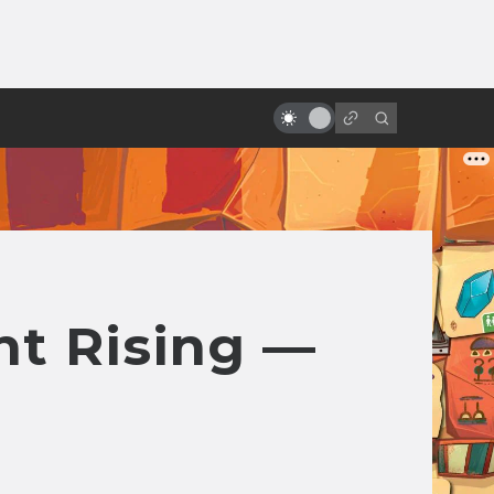
ы»:
Motion capture как искусство.
ыло
История и печаль «цифрового
актёрства»
t Rising —