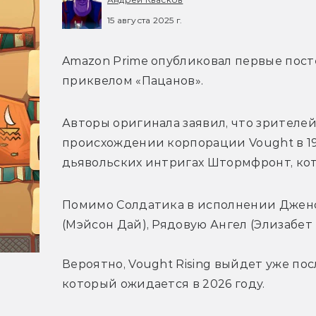
15 августа 2025 г.
Amazon Prime опубликовал первые посте
приквелом «Пацанов».
Авторы оригинала заявил, что зрителе
происхождении корпорации Vought в 195
дьявольских интригах Штормфронт, кот
Помимо Солдатика в исполнении 
Дженс
(Мэйсон Дай), Рядовую Ангел (Элизабет 
Вероятно, 
Vought Rising выйдет уже пос
который ожидается в 2026 году.