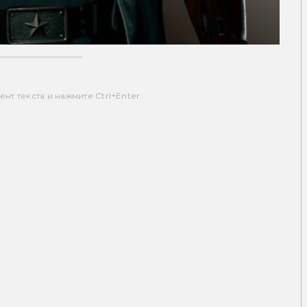
т текста и нажмите Ctrl+Enter.