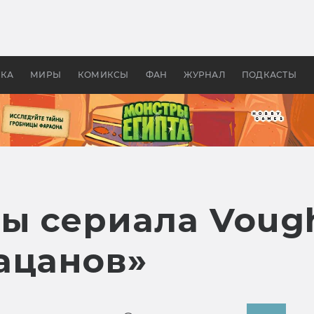
 фильмы смотреть в
Как создавались «Страшил
те 2026? В мире —
фильм, без которого не б
липсис, в России —
бы «Властелина колец»
ие комедии
УКА
МИРЫ
КОМИКСЫ
ФАН
ЖУРНАЛ
ПОДКАСТЫ
ы сериала Vough
ацанов»