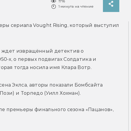
1716
1 минута на чтение
ры сериала Vought Rising, который выступил 
й ждет извращённый детектив о 
0-х, о первых подвигах Солдатика и 
орая тогда носила имя Клара Вотр.
ена Эклса, авторы показали 
Бомбсайта 
Пози) и Торпедо (Уилл Хохман).
ле премьеры финального сезона «Пацанов», 