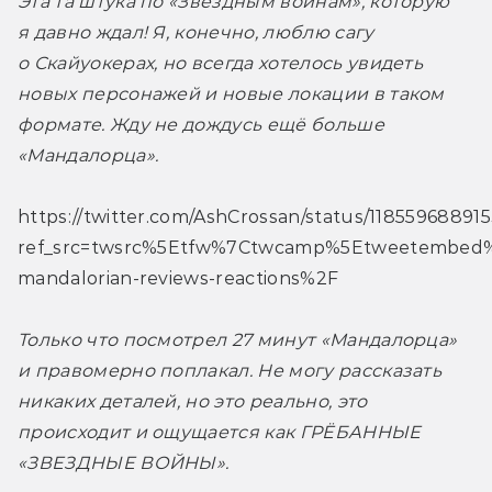
Эта та штука по «Звёздным войнам», которую 
я давно ждал! Я, конечно, люблю сагу 
о Скайуокерах, но всегда хотелось увидеть 
новых персонажей и новые локации в таком 
формате. Жду не дождусь ещё больше 
«Мандалорца». 
https://twitter.com/AshCrossan/status/1185596889
ref_src=twsrc%5Etfw%7Ctwcamp%5Etweetembed%7
mandalorian-reviews-reactions%2F
Только что посмотрел 27 минут «Мандалорца» 
и правомерно поплакал. Не могу рассказать 
никаких деталей, но это реально, это 
происходит и ощущается как ГРЁБАННЫЕ 
«ЗВЕЗДНЫЕ ВОЙНЫ». 