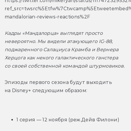
https://twitter.com/mikeryan/status/1117472329532
ref_src=twsrc%5Etfw%7Ctwcamp%5Etweetembed%7
mandalorian-reviews-reactions%2F
Кадры «Мандалорца» выглядят просто 
невероятно. Мы видели атакующего IG-88, 
поджаренного Салациуса Крамба и Вернера 
Херцога как некого галактического ганстера 
со своей собственной командой штурмовиков. 
Эпизоды первого сезона будут выходить 
на Disney+ следующим образом:
1 серия — 12 ноября (реж.Дейв Филони)