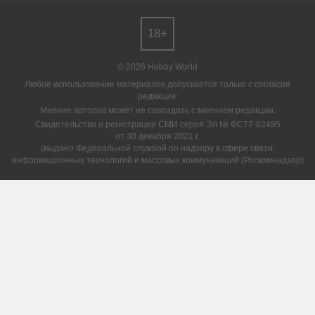
18+
© 2026 Hobby World
Любое использование материалов допускается только с согласия
редакции.
Мнение авторов может не совпадать с мнением редакции.
Свидетельство о регистрации СМИ серия Эл № ФС77-82485
от 30 декабря 2021 г.
(выдано Федеральной службой по надзору в сфере связи,
информационных технологий и массовых коммуникаций (Роскомнадзор)