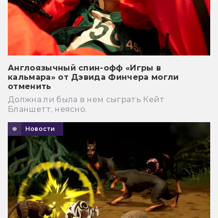
Англоязычный спин-офф «Игры в
кальмара» от Дэвида Финчера могли
отменить
Должна ли была в нем сыграть Кейт
Бланшетт, неясно.
Новости