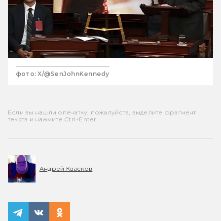
фото: X/@SenJohnKennedy
Если вы нашли опечатку, пожалуйста, выделите фрагмент
текста и нажмите Ctrl+Enter.
Андрей Квасков