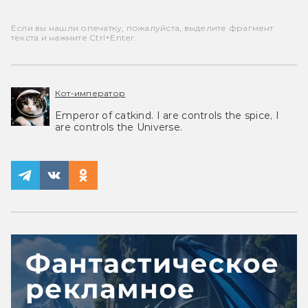
Если вы нашли опечатку, пожалуйста, выделите фрагмент
текста и нажмите Ctrl+Enter.
Кот-император
Emperor of catkind. I are controls the spice, I
are controls the Universe.