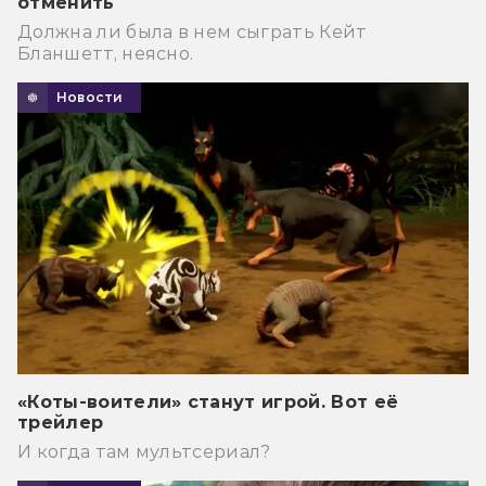
отменить
Должна ли была в нем сыграть Кейт
Бланшетт, неясно.
Новости
«Коты-воители» станут игрой. Вот её
трейлер
И когда там мультсериал?