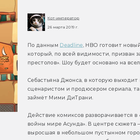
Кот-император
26 марта 2019 г.
По данным 
Deadline
, HBO готовит новый
который, по всей видимости, призван з
престолов». Шоу будет основано на все
Себастьяна Джонса, в которую выходит 
сценаристом и продюсером сериала, т
займёт Мими ДиТрани.
Действие комиксов разворачивается в «
войны мире Асунда». В центре сюжета —
выросшая в небольшом пустынном город