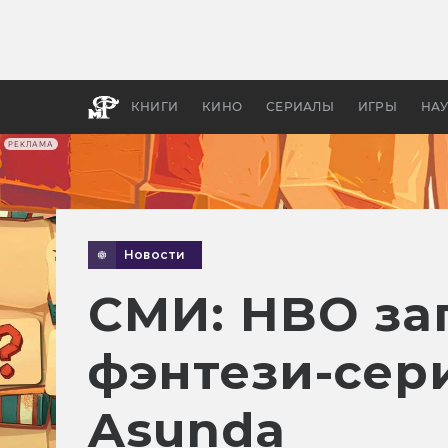
Какие
авгус
апока
детск
КНИГИ
КИНО
СЕРИАЛЫ
ИГРЫ
НА
РЕКЛАМА
Новости
СМИ: HBO за
фэнтези-сер
Asunda