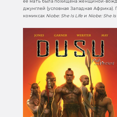
её мать была похищена женщиной-вождё
джунглей (условная Западная Африка).
комиксах 
Niobe: She Is Life
 и 
Niobe: She I