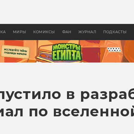
 фильмы смотреть в
Как создавались «Страшил
те 2026? В мире —
фильм, без которого не б
липсис, в России —
бы «Властелина колец»
ие комедии
УКА
МИРЫ
КОМИКСЫ
ФАН
ЖУРНАЛ
ПОДКАСТЫ
пустило в разра
иал по вселенно