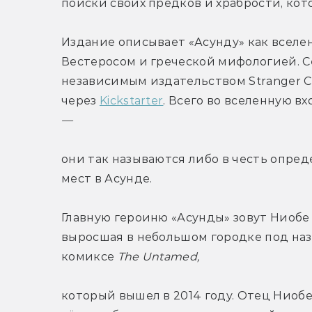
поиски своих предков и храбрости, кот
Издание описывает «Асунду» как вселе
Вестеросом и греческой мифологией. С
независимым издательством Stranger Co
через 
Kickstarter
. Всего во вселенную в
— 
они так называются либо в честь опред
мест в Асунде.
Главную героиню «Асунды» зовут Ниобе А
выросшая в небольшом городке под назв
комиксе 
The Untamed, 
который вышел в 2014 году. Отец Ниобе