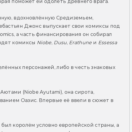
орая поможет ей одолеть древнего врага.
нную, вдохновлённую Средиземьем, 
ебастьян Джонс выпускает свои комиксы под 
mics, а часть финансирования он собирал 
ходят комиксы 
Niobe
, 
Dusu
, 
Erathune
 и 
Essessa 
елённых персонажей, либо в честь знаковых 
ютами (Niobe Ayutami), она сирота, 
анием Оазис. Впервые её ввели в сюжет в 
 был королём условно европейской страны, а 