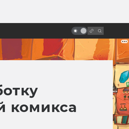
ы»:
Лучшие фильмы 2023 года:
ыло
фантастика, фэнтези и немного
безумия
ботку
й комикса