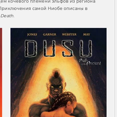
м кочевого племени эльфов из региона 
 Приключения самой Ниобе описаны в 
s Death
.