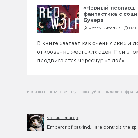
«Чёрный леопард,
фантастика с соц
Букера
Артём Киселик
07.0
В книге хватает как очень ярких и 
откровенно жестоких сцен. При это
продвигаются чересчур «в лоб».
Если вы нашли опечатку, пожалуйста, выделите фрагмен
Кот-император
Emperor of catkind. I are controls the spi