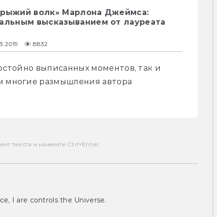
 рыжий волк» Марлона Джеймса:
иальным высказыванием от лауреата
3.2019
8832
достойно выписанных моментов, так и 
м многие размышления автора 
т текста и нажмите Ctrl+Enter.
ce, I are controls the Universe.