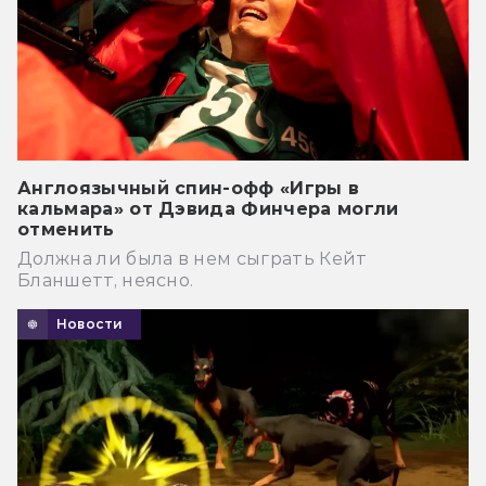
Англоязычный спин-офф «Игры в
кальмара» от Дэвида Финчера могли
отменить
Должна ли была в нем сыграть Кейт
Бланшетт, неясно.
Новости