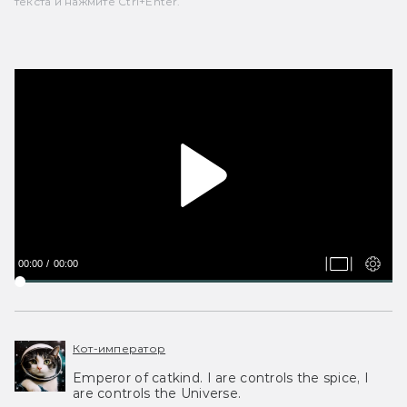
текста и нажмите Ctrl+Enter.
00:00
00:00
Кот-император
Emperor of catkind. I are controls the spice, I
are controls the Universe.