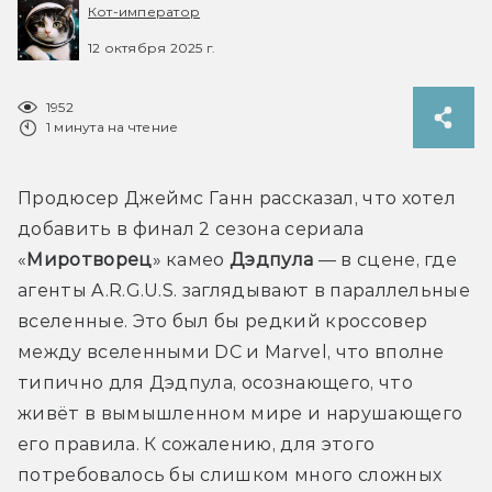
Кот-император
12 октября 2025 г.
1952
1 минута на чтение
Продюсер Джеймс Ганн рассказал, что хотел 
добавить в финал 2 сезона сериала 
«
Миротворец
» камео 
Дэдпула 
— в сцене, где 
агенты 
A.R.G.U.S.
 заглядывают в параллельные 
вселенные. Это был бы редкий кроссовер 
между вселенными DC и Marvel, что вполне 
типично для Дэдпула, осознающего, что 
живёт в вымышленном мире и нарушающего 
его правила. К сожалению, для этого 
потребовалось бы слишком много сложных 