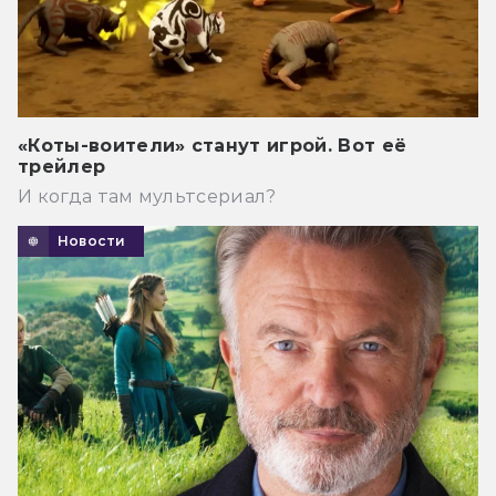
«Коты-воители» станут игрой. Вот её
трейлер
И когда там мультсериал?
Новости