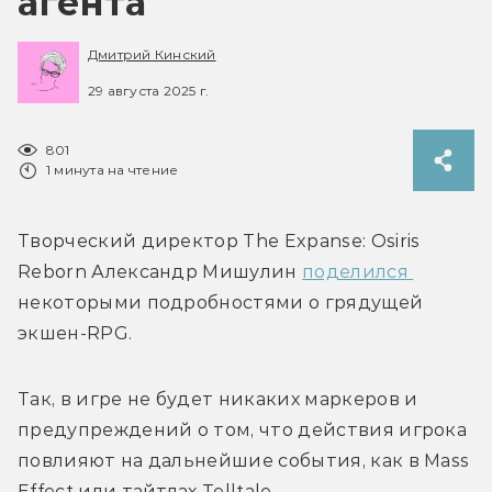
агента
Дмитрий Кинский
29 августа 2025 г.
801
1 минута на чтение
Творческий директор 
The Expanse: Osiris 
Reborn 
Александр Мишулин 
поделился 
некоторыми подробностями о грядущей 
экшен-RPG.
Так, в игре не будет никаких маркеров и 
предупреждений о том, что действия игрока 
повлияют на дальнейшие события, как в 
Mass 
Effect или тайтлах Telltale.