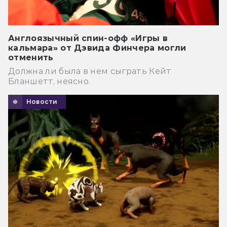
Англоязычный спин-офф «Игры в
кальмара» от Дэвида Финчера могли
отменить
Должна ли была в нем сыграть Кейт
Бланшетт, неясно.
Новости