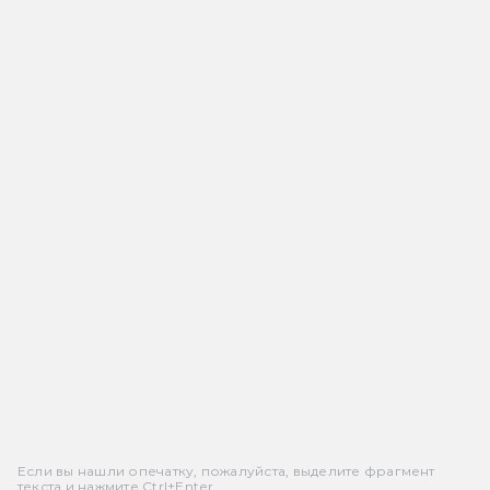
Если вы нашли опечатку, пожалуйста, выделите фрагмент
текста и нажмите Ctrl+Enter.