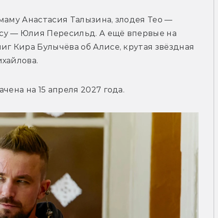
маму 
Анастасия Талызина, злодея Тео — 
у — Юлия Пересильд. А ещё впервые на 
иг Кира Булычёва об Алисе, крутая звёздная 
ихайлова.
чена на 15 апреля 2027 года.