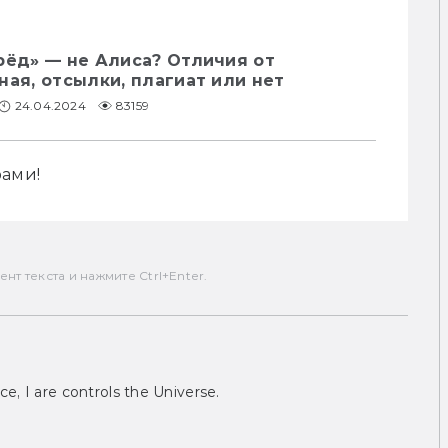
рёд» — не Алиса? Отличия от
ная, отсылки, плагиат или нет
24.04.2024
83159
рами!
т текста и нажмите Ctrl+Enter.
ce, I are controls the Universe.