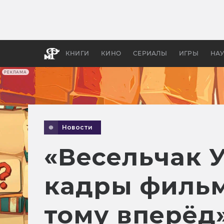
Как с
фильм
бы «В
КНИГИ
КИНО
СЕРИАЛЫ
ИГРЫ
НА
РЕКЛАМА
Новости
«Весельчак У
кадры фильм
тому вперёд