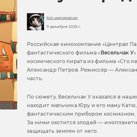
Кот-император
11 декабря 2025 г.
Российская кинокомпания «Централ П
фантастического фильма «
Весельчак У
»
космического пирата из фильма «Сто лет
Александр Петров. Режиссёр — Алекса
часть.
По сюжету, Весельчак У оказался в наше
находит мальчика Юру и его маму Катю,
фантастическим прибором космионом, 
За ними охотится злодей — инопланетн