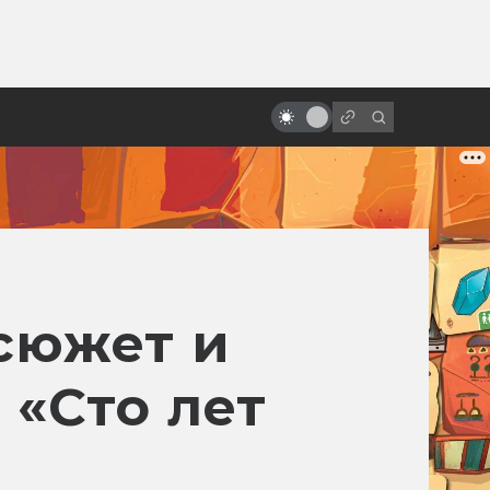
от
«Пятый элемент»: от безумной
идеи к безумному фильму
 сюжет и
 «Сто лет