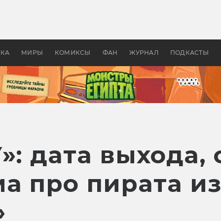
оздавались «Страшилы»:
«Одиссея» Нолана: что эт
, без которого не было
фильм сделал с Гомером и
ластелина колец»
Древней Грецией
УКА
МИРЫ
КОМИКСЫ
ФАН
ЖУРНАЛ
ПОДКАСТЫ
»: дата выхода,
а про пирата из
»