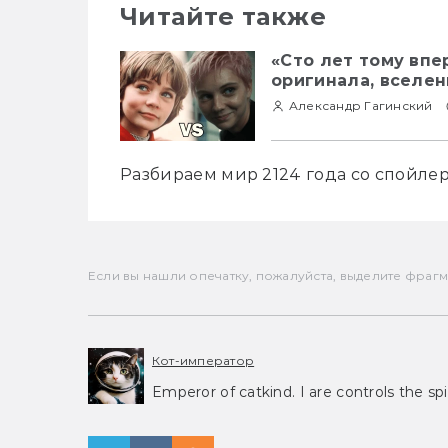
Читайте также
«Сто лет тому впе
оригинала, вселен
Александр Гагинский
Разбираем мир 2124 года со спойле
Если вы нашли опечатку, пожалуйста, выделите фрагмен
Кот-император
Emperor of catkind. I are controls the spi