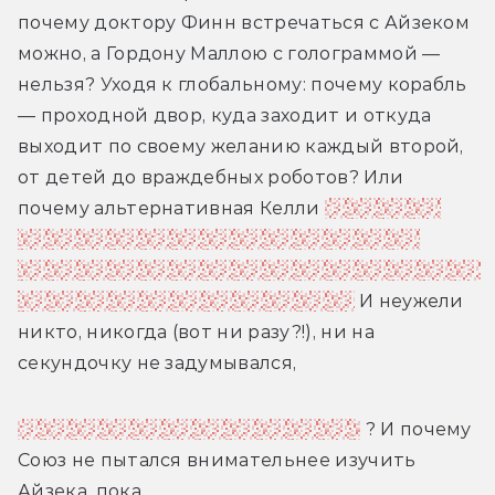
почему доктору Финн встречаться с Айзеком 
можно, а Гордону Маллою с голограммой — 
нельзя? Уходя к глобальному: почему корабль 
— проходной двор, куда заходит и откуда 
выходит по своему желанию каждый второй, 
от детей до враждебных роботов? Или 
почему альтернативная Келли 
за семь лет 
своего отдельного проживания так и не 
смогла ни до кого достучаться, предупреждая 
о грозящем Вселенной геноциде?
 И неужели 
никто, никогда (вот ни разу?!), ни на 
секундочку не задумывался,
почему кайлонцы антропоморфны
 ? И почему 
Союз не пытался внимательнее изучить 
Айзека, пока