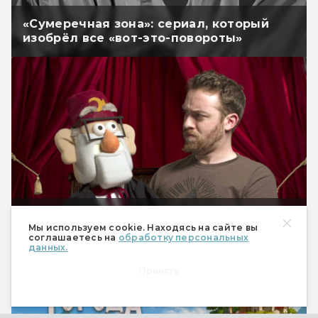
«Сумеречная зона»: сериал, который
изобрёл все «вот-это-повороты»
Алекс Хирш: «Я закрыл "Гравити Фолз",
Мы используем cookie. Находясь на сайте вы
потому что люблю его»
соглашаетесь на
обработку персональных
данных.
РЕКЛАМА
Принять