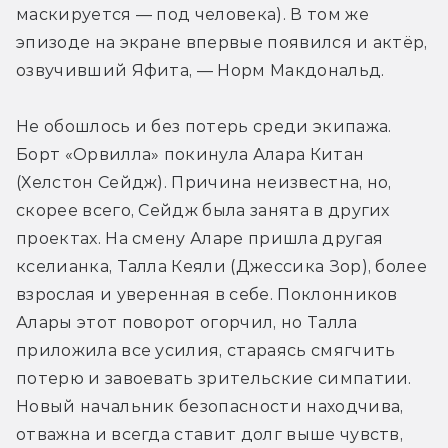
маскируется — под человека). В том же 
эпизоде на экране впервые появился и актёр, 
озвучивший Яфита, — Норм Макдональд.
Не обошлось и без потерь среди экипажа. 
Борт «Орвилла» покинула Алара Китан 
(Хелстон Сейдж). Причина неизвестна, но, 
скорее всего, Сейдж была занята в других 
проектах. На смену Аларе пришла другая 
кселианка, Талла Кеяли (Джессика Зор), более 
взрослая и уверенная в себе. Поклонников 
Алары этот поворот огорчил, но Талла 
приложила все усилия, стараясь смягчить 
потерю и завоевать зрительские симпатии. 
Новый начальник безопасности находчива, 
отважна и всегда ставит долг выше чувств, 