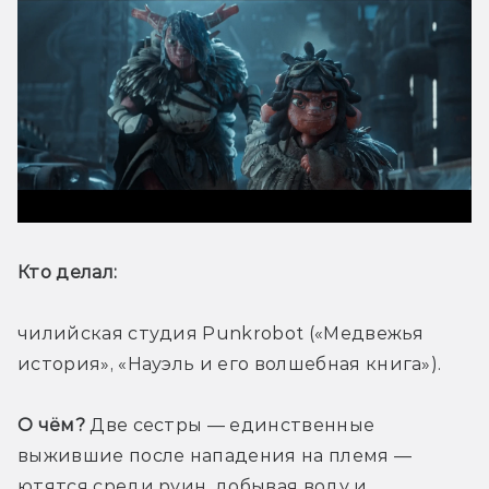
Кто делал: 
чилийская студия Punkrobot («Медвежья 
история», «Науэль и его волшебная книга»).
О чём?
 Две сестры — единственные 
выжившие после нападения на племя — 
ютятся среди руин, добывая воду и 