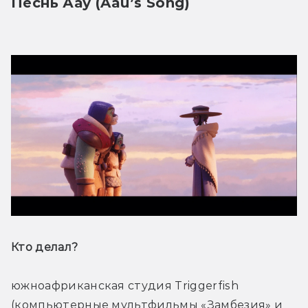
Песнь Аау (Aau’s Song)
Кто делал? 
южноафриканская студия Triggerfish 
(компьютерные мультфильмы «Замбезия» и 