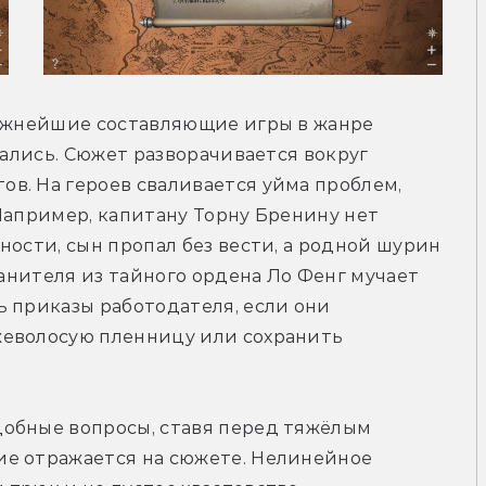
важнейшие составляющие игры в жанре 
дались. Сюжет разворачивается вокруг 
в. На героев сваливается уйма проблем, 
Например, капитану Торну Бренину нет 
ости, сын пропал без вести, а родной шурин 
ранителя из тайного ордена Ло Фенг мучает 
 приказы работодателя, если они 
еволосую пленницу или сохранить 
обные вопросы, ставя перед тяжёлым 
е отражается на сюжете. Нелинейное 