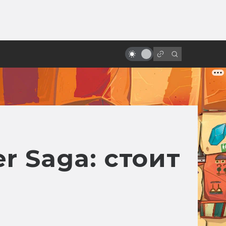
ы»:
Лучшие русские фильмы после
ыло
«Ночного дозора»: фантастика,
фэнтези и мистика
r Saga: стоит