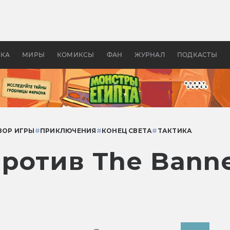
 фильмы смотреть в
Как создавались «Страшил
те 2026? В мире —
фильм, без которого не б
липсис, в России —
бы «Властелина колец»
ие комедии
УКА
МИРЫ
КОМИКСЫ
ФАН
ЖУРНАЛ
ПОДКАСТЫ
ЗОР ИГРЫ
#
ПРИКЛЮЧЕНИЯ
#
КОНЕЦ СВЕТА
#
ТАКТИКА
против The Banne