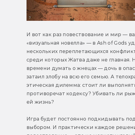
И вот как раз повествование и мир — 
«визуальная новелла» — в Ash of Gods у
нескольких переплетающихся конфликто
среди которых Жатва даже не главная. 
времени думать о жнецах — дочь в опасн
затаил злобу на всю его семью. А телох
этическая дилемма: стоит ли выполнять
противоречат кодексу? Убивать ли рыж
ей жизнь?
Игра будет постоянно подкидывать под
выбором. И практически каждое решени