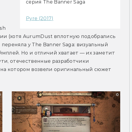
серия The Banner Saga
Pyre (2017)
sh 
нии (хотя AurumDust вплотную подобрались 
 переняла у The Banner Saga: визуальный 
мплей. Но и отличий хватает — их заметит 
сути, отечественные разработчики 
 на котором возвели оригинальный сюжет 