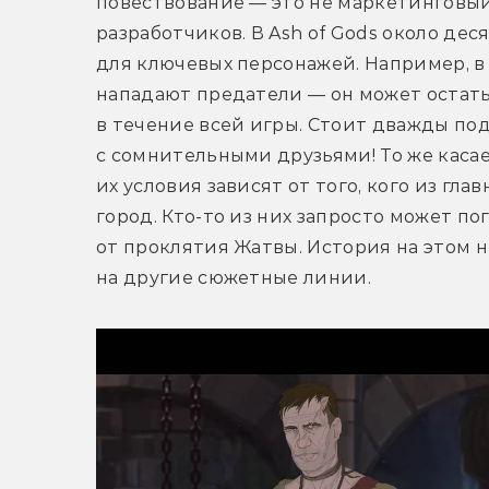
повествование — это не маркетинговый 
разработчиков. В Ash of Gods около де
для ключевых персонажей. Например, в 
нападают предатели — он может остатьс
в течение всей игры. Стоит дважды под
с сомнительными друзьями! То же каса
их условия зависят от того, кого из гл
город. Кто-то из них запросто может по
от проклятия Жатвы. История на этом н
на другие сюжетные линии.