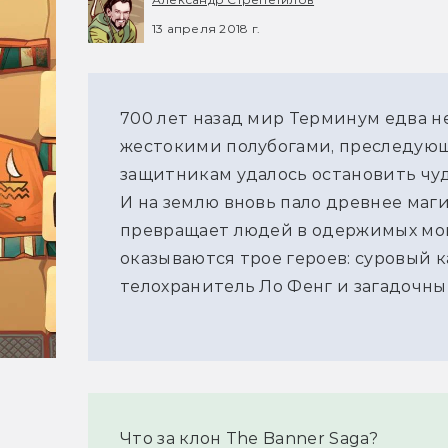
13 апреля 2018 г.
700 лет назад мир Терминум едва н
жестокими полубогами, преследующ
защитникам удалось остановить чуд
И на землю вновь пало древнее маг
превращает людей в одержимых мон
оказываются трое героев: суровый 
телохранитель Ло Фенг и загадочны
Что за клон The Banner Saga?