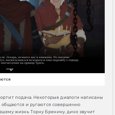
аются
ортит подача. Некоторые диалоги написаны 
и общаются и ругаются совершенно 
вшему жизнь Торну Бренину, дико звучит 