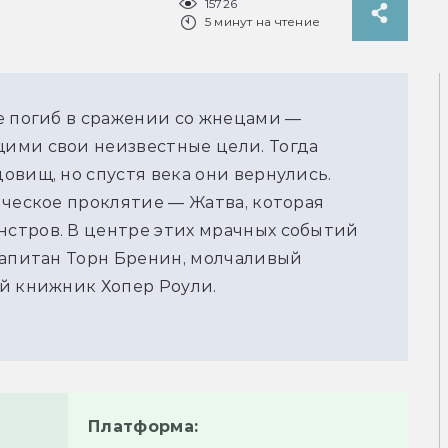
15726
5 минут на чтение
е погиб в сражении со жнецами —
ими свои неизвестные цели. Тогда
овищ, но спустя века они вернулись.
ическое проклятие — Жатва, которая
стров. В центре этих мрачных событий
капитан Торн Бренин, молчаливый
й книжник Хопер Роули.
Платформа: