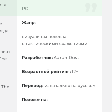
ете
PC
Жанр:
 
огда 
визуальная новелла
с тактическими сражениями
 
лон» 
Разработчик:
AurumDust
he 
Возрастной рейтинг:
12+
 
 
Перевод:
изначально на русском
The 
Похоже на: