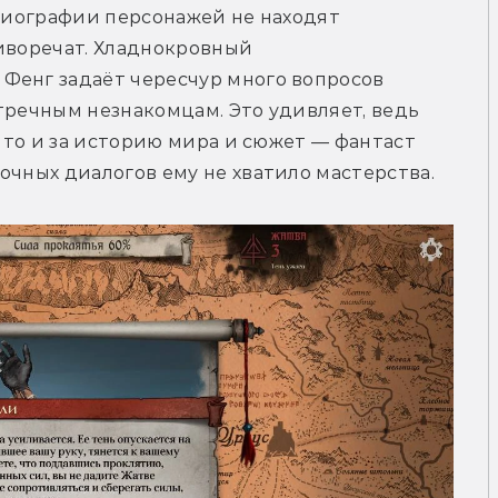
 биографии персонажей не находят 
иворечат. Хладнокровный 
Фенг задаёт чересчур много вопросов 
тречным незнакомцам. Это удивляет, ведь 
 что и за историю мира и сюжет — фантаст 
очных диалогов ему не хватило мастерства.