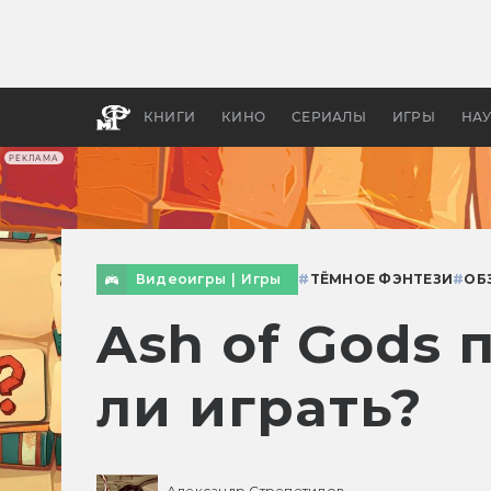
Какие
авгус
апока
детск
КНИГИ
КИНО
СЕРИАЛЫ
ИГРЫ
НА
РЕКЛАМА
Видеоигры
|
Игры
#
ТЁМНОЕ ФЭНТЕЗИ
#
ОБ
Ash of Gods 
ли играть?
Александр Стрепетилов