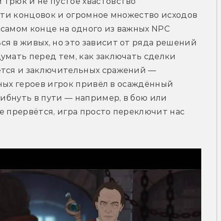
трюк и не пустое хвастовство 
сяти концовок и огромное множество исходов 
самом конце на одного из важных NPC 
я в живых, но это зависит от ряда решений 
умать перед тем, как заключать сделки 
ется и заключительных сражений — 
авных героев игрок привёл в осаждённый 
гибнуть в пути — например, в бою или 
е прервётся, игра просто переключит нас 