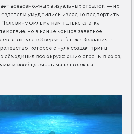
ает всевозможных визуальных отсылок, — но 
 Создатели умудрились изрядно подпортить 
m. Половину фильма нам только слегка 
действие, но в конце концов заветное 
оев закинуло в Эвермор (он же Эвалания в 
ролевство, которое с нуля создал принц 
не объединил все окружающие страны в союз, 
ями и вообще очень мало похож на 