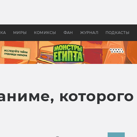
 фильмы смотреть в
Как создавались «Страшил
те 2026? В мире —
фильм, без которого не б
липсис, в России —
бы «Властелина колец»
ие комедии
УКА
МИРЫ
КОМИКСЫ
ФАН
ЖУРНАЛ
ПОДКАСТЫ
 аниме, которог