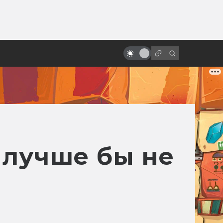
ы»:
ыло
Джосс Уидон, создатель
«Светлячка» и «Мстителей»
о лучше бы не