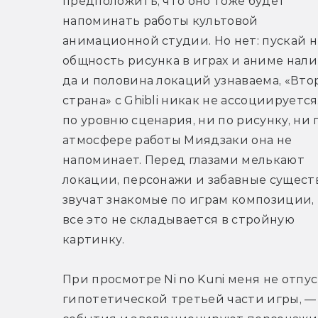
предположить, что оно тоже будет 
напоминать работы культовой 
анимационной студии. Но нет: пускай н
общность рисунка в играх и аниме налиц
да и половина локаций узнаваема, «Втор
страна» с Ghibli никак не ассоциируется.
по уровню сценария, ни по рисунку, ни п
атмосфере работы Миядзаки она не 
напоминает. Перед глазами мелькают 
локации, персонажи и забавные существа
звучат знакомые по играм композиции, 
все это не складывается в стройную 
картинку.
При просмотре Ni no Kuni меня не отпус
гипотетической третьей части игры, —