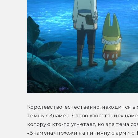
Королевство, естественно, находится в 
Тёмных Знамён. Слово «восстание» намек
которую кто-то угнетает, но эта тема с
«Знамёна» похожи на типичную армию Тё