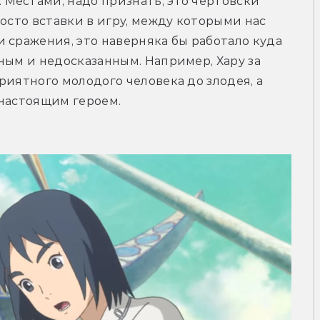
Местами, надо признать, это чертовски 
осто вставки в игру, между которыми нас 
 сражения, это наверняка бы работало куда 
ным и недосказанным. Например, Хару за 
иятного молодого человека до злодея, а 
настоящим героем. 