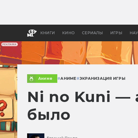
Какие
авгус
апока
детск
КНИГИ
КИНО
СЕРИАЛЫ
ИГРЫ
НА
РЕКЛАМА
Аниме
#
АНИМЕ
#
ЭКРАНИЗАЦИЯ ИГРЫ
Ni no Kuni —
было
Евгений Пекло