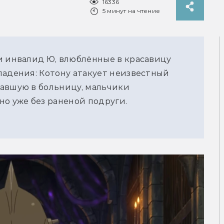
16336
5 минут на чтение
и инвалид Ю, влюблённые в красавицу
падения: Котону атакует неизвестный
давшую в больницу, мальчики
но уже без раненой подруги.