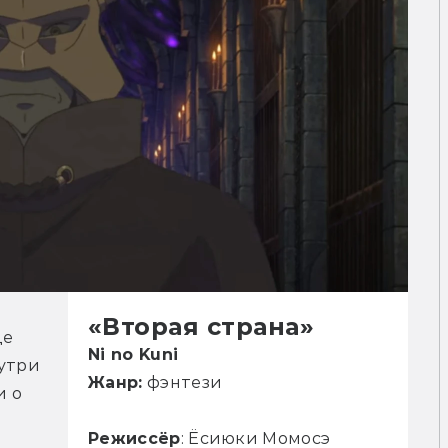
«Вторая страна»
е 
Ni no Kuni
утри 
Жанр:
фэнтези
 о 
Режиссёр
: Ёсиюки Момосэ