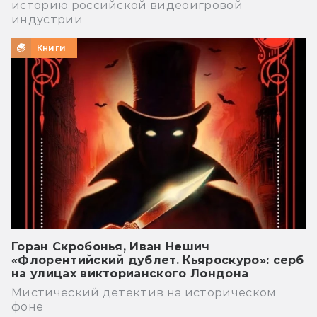
историю российской видеоигровой
индустрии
Книги
Горан Скробонья, Иван Нешич
«Флорентийский дублет. Кьяроскуро»: серб
на улицах викторианского Лондона
Мистический детектив на историческом
фоне