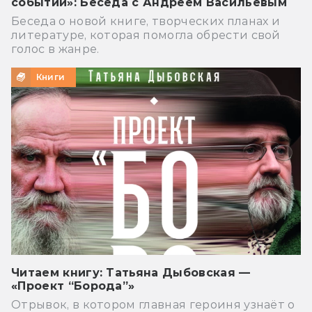
событий»: Беседа с Андреем Васильевым
Беседа о новой книге, творческих планах и
литературе, которая помогла обрести свой
голос в жанре.
Книги
Читаем книгу: Татьяна Дыбовская —
«Проект “Борода”»
Отрывок, в котором главная героиня узнаёт о