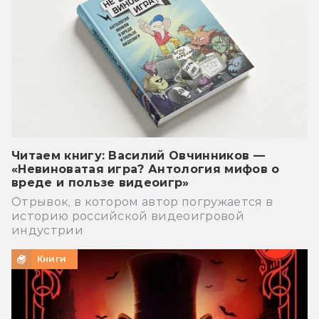
Читаем книгу: Василий Овчинников —
«Невиноватая игра? Антология мифов о
вреде и пользе видеоигр»
Отрывок, в котором автор погружается в
историю российской видеоигровой
индустрии
Книги