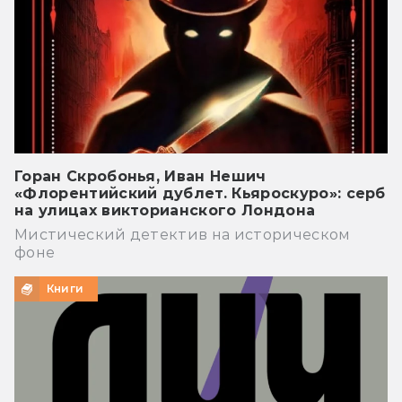
Горан Скробонья, Иван Нешич
«Флорентийский дублет. Кьяроскуро»: серб
на улицах викторианского Лондона
Мистический детектив на историческом
фоне
Книги