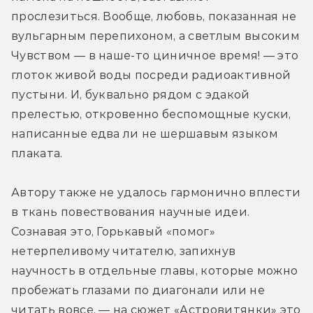
прослезиться. Вообще, любовь, показанная не 
вульгарным перепихоном, а светлым высоким 
Чувством — в наше-то циничное время! — это 
глоток живой воды посреди радиоактивной 
пустыни. И, буквально рядом с эдакой 
прелестью, откровенно беспомощные куски, 
написанные едва ли не шершавым языком 
плаката.
Автору также не удалось гармонично вплести 
в ткань повествования научные идеи. 
Сознавая это, Горькавый «помог» 
нетерпеливому читателю, запихнув 
научность в отдельные главы, которые можно 
пробежать глазами по диагонали или не 
читать вовсе, — на сюжет «Астровитянки» это 