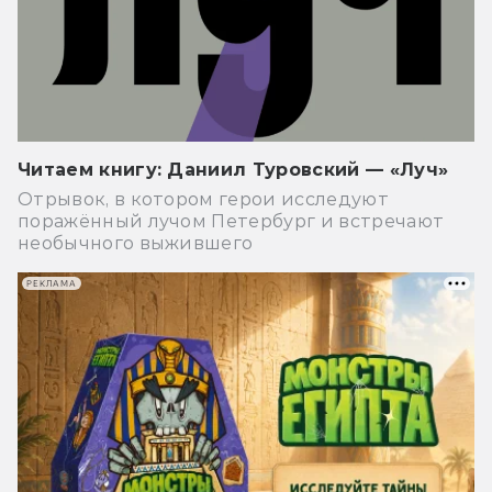
Читаем книгу: Даниил Туровский — «Луч»
Отрывок, в котором герои исследуют
поражённый лучом Петербург и встречают
необычного выжившего
РЕКЛАМА