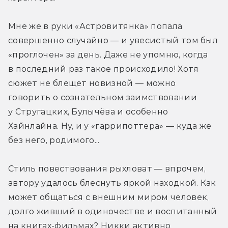
Мне же в руки «Астровитянка» попала 
совершенно случайно — и увесистый том был 
«проглочен» за день. Даже не упомню, когда 
в последний раз такое происходило! Хотя 
сюжет не блещет новизной — можно 
говорить о сознательном заимствовании 
у Стругацких, Булычёва и особенно 
Хайнлайна. Ну, и у «гаррипоттера» — куда же 
без него, родимого...
Стиль повествования рыхловат — впрочем, 
автору удалось блеснуть яркой находкой. Как 
может общаться с внешним миром человек, 
долго живший в одиночестве и воспитанный 
на книгах-фильмах? Никки активно 