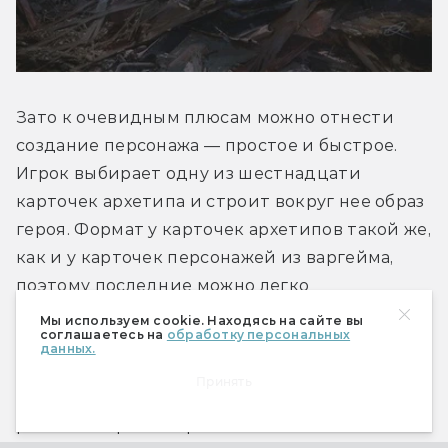
Зато к очевидным плюсам можно отнести 
создание персонажа — простое и быстрое. 
Игрок выбирает одну из шестнадцати 
карточек архетипа и строит вокруг нее образ 
героя. Формат у карточек архетипов такой же, 
как и у карточек персонажей из варгейма, 
поэтому последние можно легко 
использовать и в ролевой игре. У карточек 
Мы используем cookie. Находясь на сайте вы
соглашаетесь на
обработку персональных
ровно тот же формат описания 
данных.
характеристик, что и в тактической игре, так 
Принять
что их из настолки можно взять и для 
ролевой игры. В игре есть выжившие 