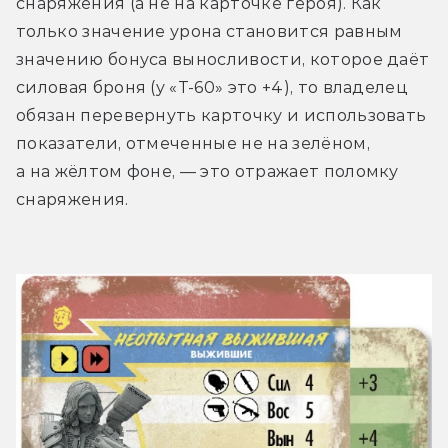
снаряжения (а не на карточке героя). Как 
только значение урона становится равным 
значению бонуса выносливости, которое даёт 
силовая броня (у «T-60» это +4), то владелец 
обязан перевернуть карточку и использовать 
показатели, отмеченные не на зелёном, 
а на жёлтом фоне, — это отражает поломку 
снаряжения.