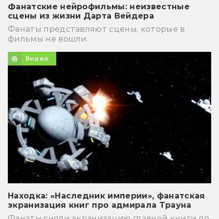
Фанатские нейрофильмы: неизвестные
сцены из жизни Дарта Вейдера
Фанаты представляют сцены, которые в
фильмы не вошли.
Видео
Находка: «Наследник империи», фанатская
экранизация книг про адмирала Трауна
Фанаты сняли экранизацию главной книги по