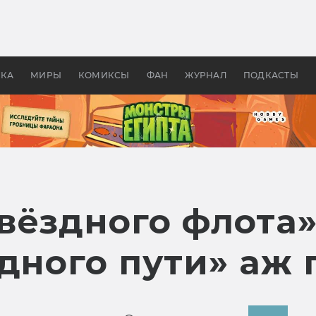
 фильмы смотреть в
Как создавались «Страшил
те 2026? В мире —
фильм, без которого не б
липсис, в России —
бы «Властелина колец»
ие комедии
УКА
МИРЫ
КОМИКСЫ
ФАН
ЖУРНАЛ
ПОДКАСТЫ
вёздного флота»
дного пути» аж 