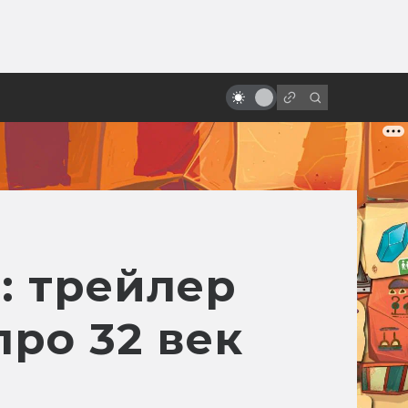
ы»:
Внутренняя империя Дэвида
ыло
Линча: источники вдохновения и
кинопредшественники
: трейлер
про 32 век