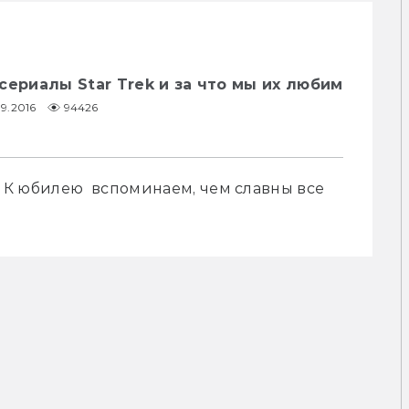
сериалы Star Trek и за что мы их любим
9.2016
94426
. К юбилею  вспоминаем, чем славны все 