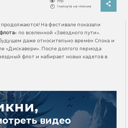
1761
1 минута на чтение
 продолжаются! На фестивале показали 
флота
» по вселенной «Звёздного пути». 
будущем даже относительно времён Спока и 
ле «Дискавери». После долгого периода 
ёздный флот и набирает новых кадетов в 
икни,
мотреть видео