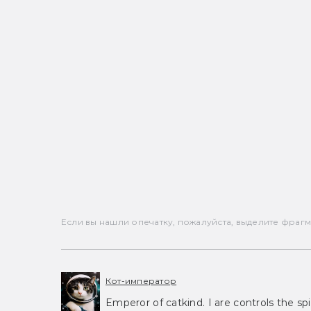
Если вы нашли опечатку, пожалуйста, выделите фрагмен
Кот-император
Emperor of catkind. I are controls the spi