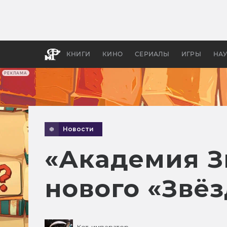
Какие
авгус
апока
детск
КНИГИ
КИНО
СЕРИАЛЫ
ИГРЫ
НА
РЕКЛАМА
Новости
«Академия З
нового «Звёз
Кот-император