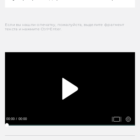
Если вы нашли опечатку, пожалуйста, выделите фрагмент
текста и нажмите Ctrl+Enter.
00:00
00:00