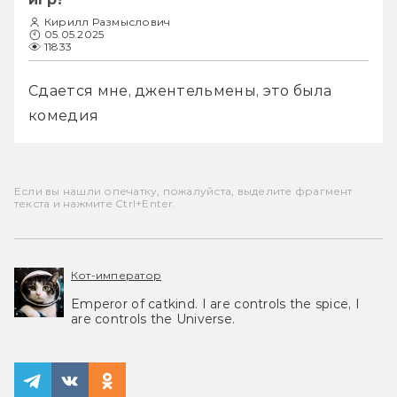
Кирилл Размыслович
05.05.2025
11833
Сдается мне, джентельмены, это была 
комедия
Если вы нашли опечатку, пожалуйста, выделите фрагмент
текста и нажмите Ctrl+Enter.
Кот-император
Emperor of catkind. I are controls the spice, I
are controls the Universe.