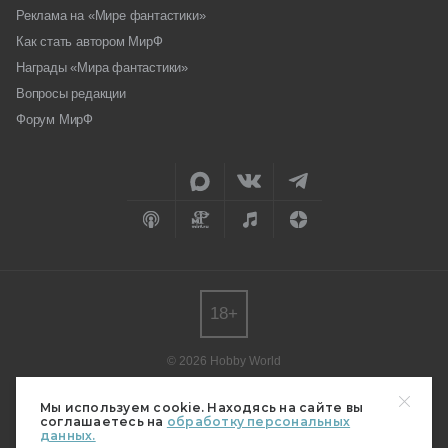
Реклама на «Мире фантастики»
Как стать автором МирФ
Награды «Мира фантастики»
Вопросы редакции
Форум МирФ
18+
© 2026 Hobby World
Любое использование материалов допускается только с согласия
редакции.
Мы используем cookie. Находясь на сайте вы
соглашаетесь на
обработку персональных
Мнение авторов может не совпадать с мнением редакции.
данных.
Свидетельство о регистрации СМИ серия Эл № ФС77-82485