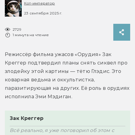
Кот-император
23 сентября 2025 г.
2729
1 минута на чтение
Режиссёр фильма ужасов «Орудия» Зак 
Креггер подтвердил планы снять сиквел про 
злодейку этой картины — тётю Глэдис. Это 
коварная ведьма и оккультистка, 
паразитирующая на других. Её роль в орудиях 
Зак Креггер
Всё реально, я уже поговорил об этом с 