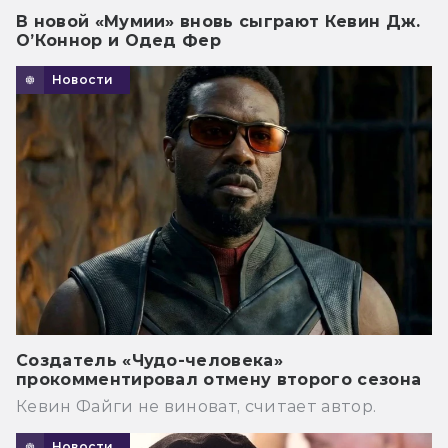
В новой «Мумии» вновь сыграют Кевин Дж.
О’Коннор и Одед Фер
Новости
Создатель «Чудо-человека»
прокомментировал отмену второго сезона
Кевин Файги не виноват, считает автор.
Новости