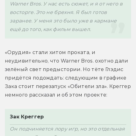
Warner Bros. У нас есть сюжет, и я от него в 
восторге. Это не брехня. Я был готов 
заранее. У меня это было уже в кармане 
«Орудия» стали хитом проката, и 
неудивительно, что Warner Bros. охотно дали 
зелёный свет предыстории. Но тёте Глэдис 
придётся подождать: следующим в графике 
Зака стоит перезапуск «Обители зла». 
Креггер 
Зак Креггер
Он подчиняется лору игр, но это отдельная 