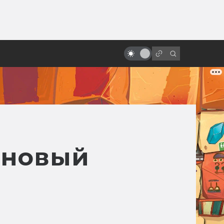
от
Как Индиана Джонс был
Джеймсом Бондом и что не
вошло в «Поиски утраченного
ковчега»
 новый