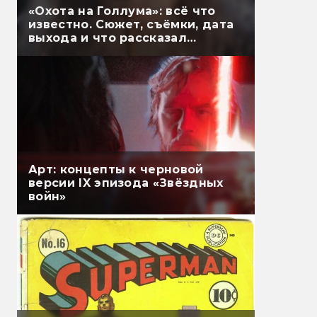
«Охота на Голлума»: всё что
известно. Сюжет, съёмки, дата
выхода и что рассказал
Гэндальф
Арт: концепты к черновой
версии IX эпизода «Звёздных
войн»