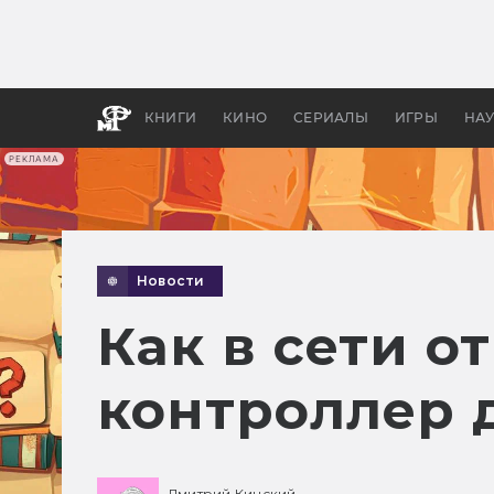
Как с
фильм
бы «В
КНИГИ
КИНО
СЕРИАЛЫ
ИГРЫ
НА
РЕКЛАМА
Новости
Как в сети о
контроллер 
Дмитрий Кинский