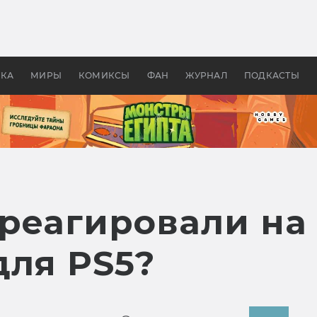
оздавались «Страшилы»:
«Одиссея» Нолана: что эт
, без которого не было
фильм сделал с Гомером и
ластелина колец»
Древней Грецией
УКА
МИРЫ
КОМИКСЫ
ФАН
ЖУРНАЛ
ПОДКАСТЫ
треагировали на
для PS5?