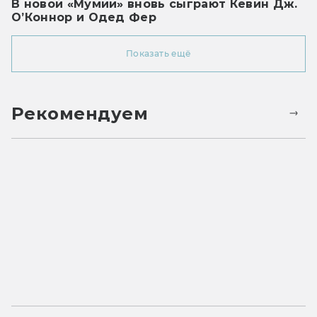
В новой «Мумии» вновь сыграют Кевин Дж.
О’Коннор и Одед Фер
Показать ещё
Рекомендуем