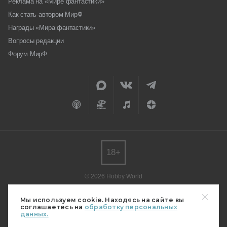
Реклама на «Мире фантастики»
Как стать автором МирФ
Награды «Мира фантастики»
Вопросы редакции
Форум МирФ
18+
© 2026 Hobby World
Любое использование материалов допускается только с согласия
редакции.
Мы используем cookie. Находясь на сайте вы
соглашаетесь на
обработку персональных
Мнение авторов может не совпадать с мнением редакции.
данных.
Свидетельство о регистрации СМИ серия Эл № ФС77-82485
от 30 декабря 2021 г.