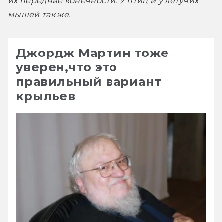
их передние конечности. У птиц и у летучих 
мышей так же. 
Джордж Мартин тоже
уверен,что это
правильный вариант
крыльев