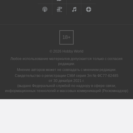
18+
© 2026 Hobby World
Любое использование материалов допускается только с согласия
редакции.
Мнение авторов может не совпадать с мнением редакции.
Свидетельство о регистрации СМИ серия Эл № ФС77-82485
от 30 декабря 2021 г.
(выдано Федеральной службой по надзору в сфере связи,
информационных технологий и массовых коммуникаций (Роскомнадзор)