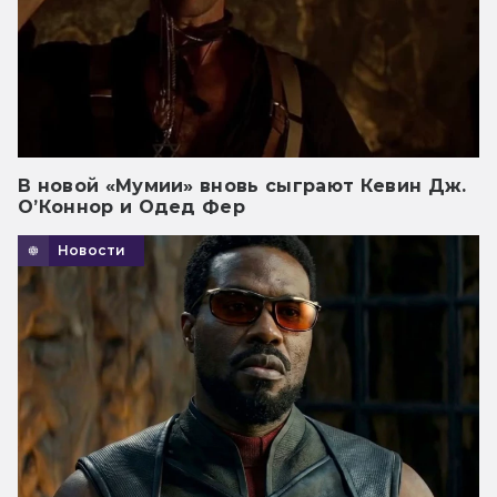
В новой «Мумии» вновь сыграют Кевин Дж.
О’Коннор и Одед Фер
Новости