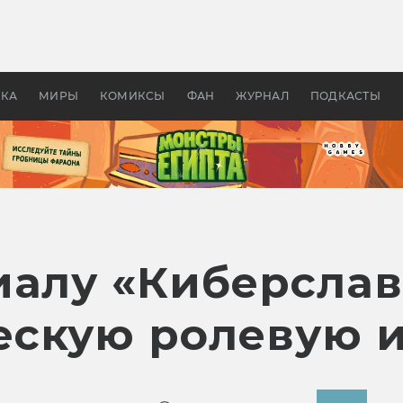
оздавались «Страшилы»:
«Одиссея» Нолана: что эт
, без которого не было
фильм сделал с Гомером и
ластелина колец»
Древней Грецией
УКА
МИРЫ
КОМИКСЫ
ФАН
ЖУРНАЛ
ПОДКАСТЫ
иалу «Киберслав
скую ролевую и