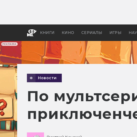
Как с
фильм
бы «В
КНИГИ
КИНО
СЕРИАЛЫ
ИГРЫ
НА
РЕКЛАМА
Новости
По мультсер
приключенче
Дмитрий Кинский