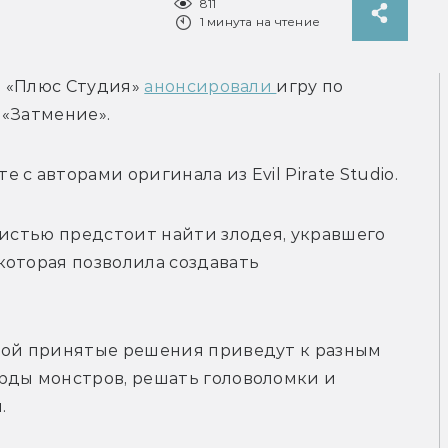
811
1 минута на чтение
и «Плюс Студия» 
анонсировали 
игру по 
 «Затмение».
е с авторами оригинала из 
Evil Pirate Studio.
чистью предстоит найти злодея, укравшего 
которая позволила создавать 
рой принятые решения приведут к разным 
рды монстров, решать головоломки и 
.