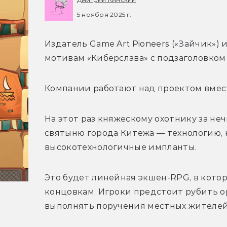
5 ноября 2025 г.
Издатель Game Art Pioneers («Зайчик») 
мотивам «Киберслава» с подзаголовком
Компании работают над проектом вмест
На этот раз княжескому охотнику за не
святыню города 
Китежа — технологию, 
высокотехнологичные импланты. 
Это будет линейная экшен-RPG, в кото
концовкам. Игроки предстоит рубить о
выполнять поручения местных жителей