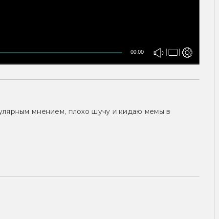
00:00
улярным мнением, плохо шучу и кидаю мемы в