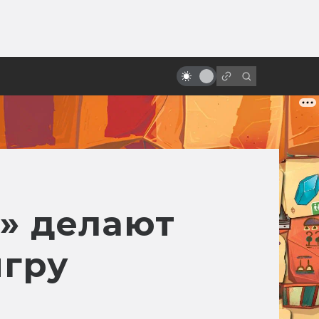
от
«Чёрный котёл»: хроника неудач
тёмного фэнтези от Disney
» делают
гру