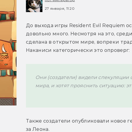
27 января, 11:20
До выхода игры Resident Evil Requiem ос
довольно много. Несмотря на это, среди 
сделана в открытом мире, вопреки тра
Наканиси категорически это опроверг:
Они (создатели) видели спекуляции о
мира, и хотят прояснить ситуацию: эт
Также создатели опубликовали новое ге
за Леона.