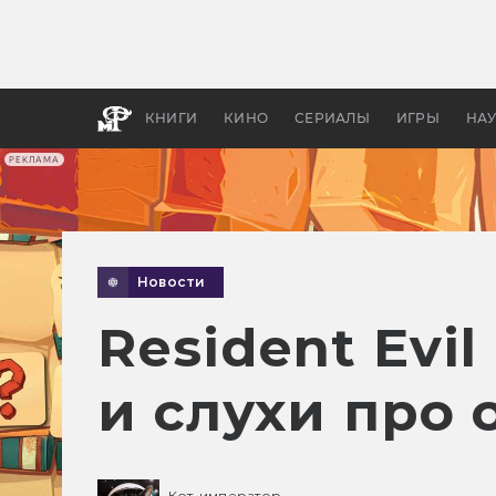
Какие
авгус
апока
детск
КНИГИ
КИНО
СЕРИАЛЫ
ИГРЫ
НА
РЕКЛАМА
Новости
Resident Evi
и слухи про
Кот-император