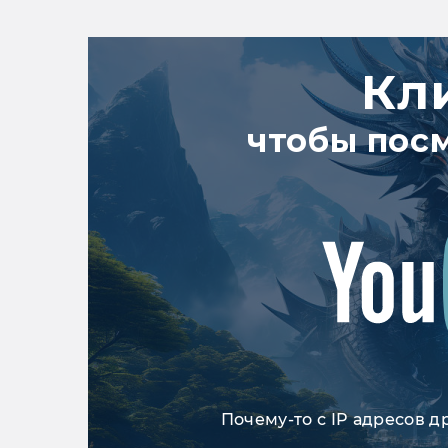
Кл
чтобы пос
Почему-то с IP адресов д