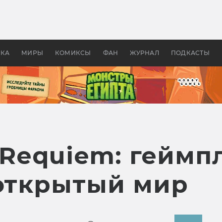
 фильмы смотреть в
Как создавались «Страшил
те 2026? В мире —
фильм, без которого не б
липсис, в России —
бы «Властелина колец»
ие комедии
УКА
МИРЫ
КОМИКСЫ
ФАН
ЖУРНАЛ
ПОДКАСТЫ
l Requiem: геймп
 открытый мир