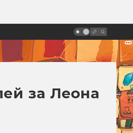
ы»:
Лучшая фантастика: 100
ыло
фильмов, которые нужно
посмотреть
лей за Леона