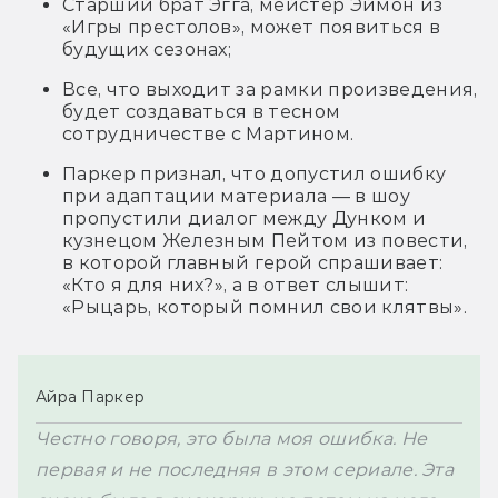
Cтарший брат Эгга, мейстер Эймон из
«Игры престолов», может появиться в
будущих сезонах;
Все, что выходит за рамки произведения,
будет создаваться в тесном
сотрудничестве с Мартином.
Паркер признал, что
допустил ошибку
при адаптации материала — в шоу
пропустили диалог между Дунком и
кузнецом Железным Пейтом из повести,
в которой главный герой спрашивает:
«Кто я для них?», а в ответ слышит:
«Рыцарь, который помнил свои клятвы».
Айра Паркер
Честно говоря, это была моя ошибка. Не 
первая и не последняя в этом сериале. Эта 