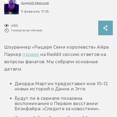
Андрей Квасков
11 февраля, 17:35
4165
1 минута на чтение
Шоураннер «Рыцаря Семи королевств» Айра 
Паркер 
провел
 на Reddit сессию ответов на 
вопрсоы фанатов. Мы собрали основные 
детали.
Джордж Мартин предоставил мне 10–12
новых историй о Данке и Эгге;
Будут ли в сериале показаны
воспоминания о Первом восстании
Блэкфайра: «Следите за новостями».