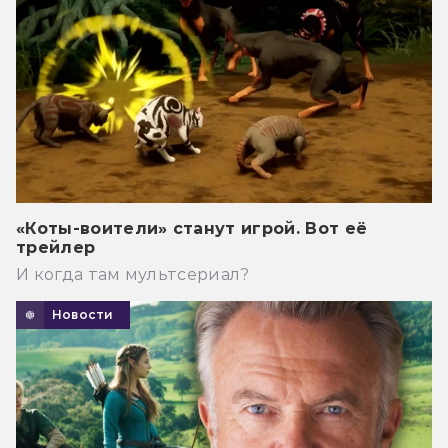
«Коты-воители» станут игрой. Вот её
трейлер
И когда там мультсериал?
Новости