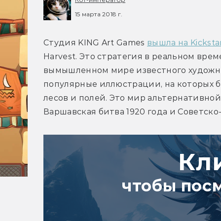
15 марта 2018 г.
Студия KING Art Games 
вышла на Kicksta
Harvest. Это стратегия в реальном врем
вымышленном мире известного художник
популярные иллюстрации, на которых б
лесов и полей. Это мир альтернативной 
Варшавская битва 1920 года и Советско
Кл
чтобы пос