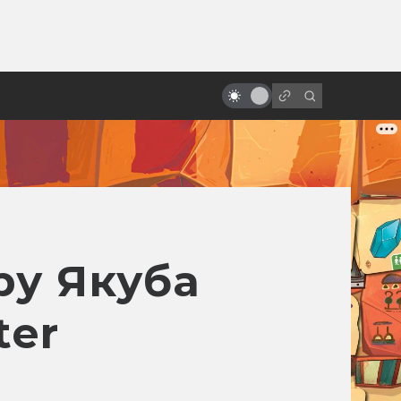
от
5 лучших фильмов о вампирах
ру Якуба
ter