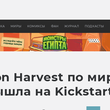
оздавались «Страшилы»:
«Одиссея» Нолана: что эт
, без которого не было
фильм сделал с Гомером и
ластелина колец»
Древней Грецией
УКА
МИРЫ
КОМИКСЫ
ФАН
ЖУРНАЛ
ПОДКАСТЫ
on Harvest по ми
шла на Kickstar