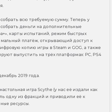
я.
собрать всю требуемую сумму. Теперь у 
 собрать деньги на дополнительные 
а+», карты испытаний, режим быстрых 
имальный платёж, открывающий доступ к 
цифровую копию игры в Steam и GOG, а также 
нируют выпустить на трёх платформах: PC, PS4 
екабрь 2019 года.
настольная игра Scythe (у нас её издали как 
оль одну из фракций и приводили её к 
нные ресурсы.