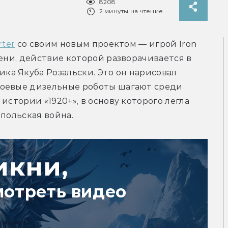
8208
2 минуты на чтение
rter
 со своим новым проектом — игрой Iron 
ени, действие которой разворачивается в 
а Якуба Розальски. Это он нарисовал 
оевые дизельные роботы шагают среди 
истории «1920+», в основу которого легла 
-польская война.
икни,
мотреть видео