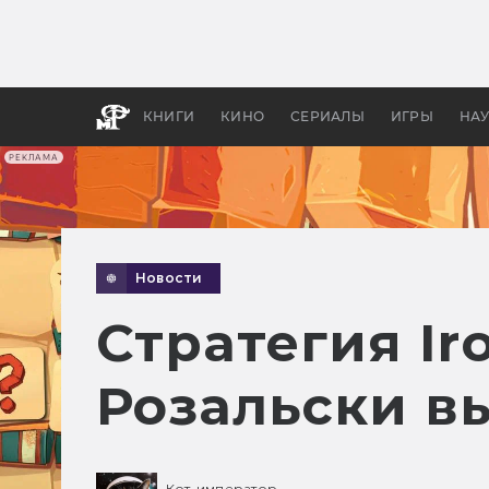
Как с
фильм
бы «В
КНИГИ
КИНО
СЕРИАЛЫ
ИГРЫ
НА
РЕКЛАМА
Новости
Стратегия Ir
Розальски вы
Кот-император