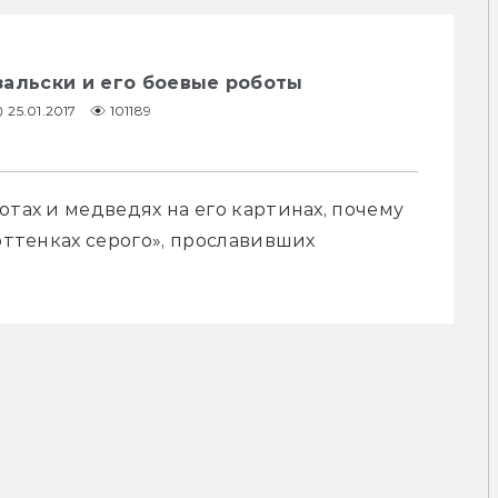
зальски и его боевые роботы
25.01.2017
101189
тах и медведях на его картинах, почему 
оттенках серого», прославивших 