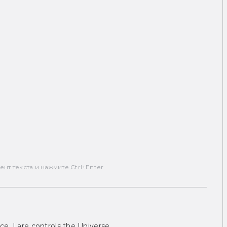
т текста и нажмите Ctrl+Enter.
ce, I are controls the Universe.