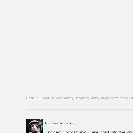
Если вы нашли опечатку, пожалуйста, выделите фрагмен
Кот-император
Emperor of catkind. I are controls the spi