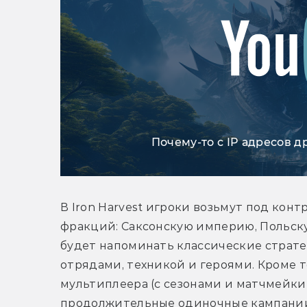
Почему-то с IP адресов д
В Iron Harvest игроки возьмут под кон
фракций: Саксонскую империю, Польскую
будет напоминать классические страте
отрядами, техникой и героями. Кроме 
мультиплеера (с сезонами и матчмейкин
продолжительные одиночные кампании.