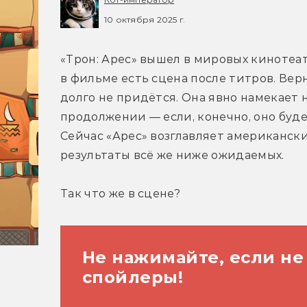
10 октября 2025 г.
«Трон: Арес» вышел в мировых кинотеатр
в фильме есть сцена после титров. Верн
долго не придётся. Она явно намекает 
продолжении — если, конечно, оно будет
Сейчас «Арес» возглавляет американский
результаты всё же ниже ожидаемых.
Так что же в сцене?
Не нажимайте, если не
спойлеры!