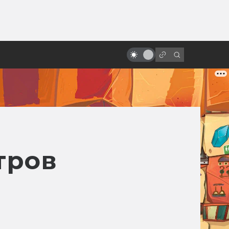
от
Как создавался «Аватар»:
«забытый» блокбастер Джеймса
Кэмерона
тров