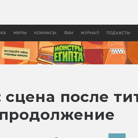
оздавались «Страшилы»:
«Одиссея» Нолана: что эт
, без которого не было
фильм сделал с Гомером и
ластелина колец»
Древней Грецией
УКА
МИРЫ
КОМИКСЫ
ФАН
ЖУРНАЛ
ПОДКАСТЫ
: сцена после ти
 продолжение