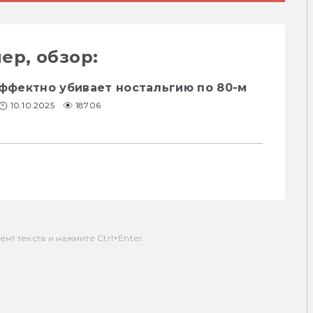
ер, обзор:
эффектно убивает ностальгию по 80-м
10.10.2025
18706
т текста и нажмите Ctrl+Enter.