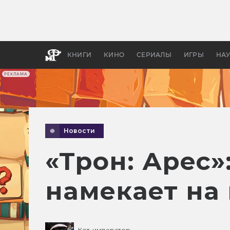
Как с
фильм
бы «В
КНИГИ
КИНО
СЕРИАЛЫ
ИГРЫ
НА
РЕКЛАМА
Новости
«Трон: Арес»
намекает на
Кот-император