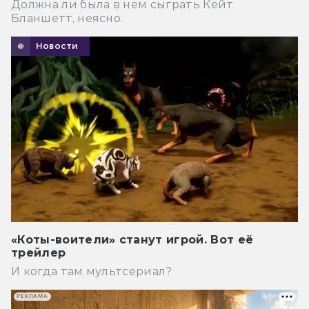
Должна ли была в нем сыграть Кейт
Бланшетт, неясно.
Новости
«Коты-воители» станут игрой. Вот её
трейлер
И когда там мультсериал?
РЕКЛАМА