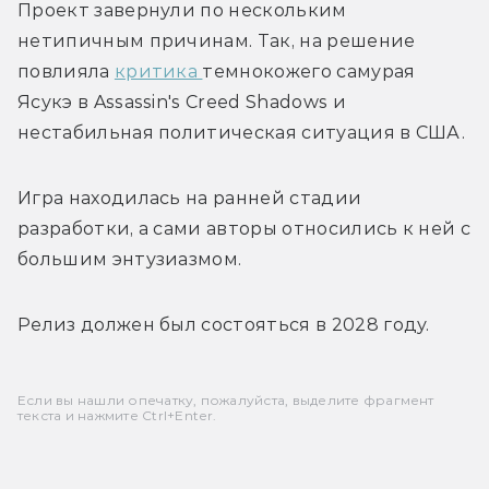
Проект завернули по нескольким 
нетипичным причинам. Так, на решение 
повлияла 
критика 
темнокожего самурая 
Ясукэ в Assassin's Creed Shadows и 
нестабильная политическая ситуация в США. 
Игра находилась на ранней стадии 
разработки, а сами авторы относились к ней с 
большим энтузиазмом. 
Релиз должен был состояться в 2028 году. 
Если вы нашли опечатку, пожалуйста, выделите фрагмент
текста и нажмите Ctrl+Enter.