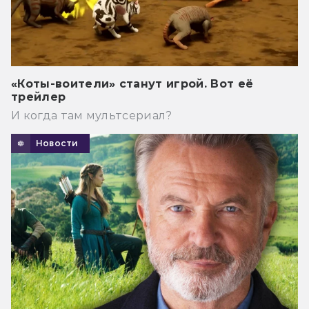
«Коты-воители» станут игрой. Вот её
трейлер
И когда там мультсериал?
Новости