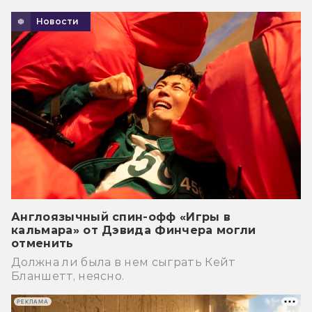
Новости
Англоязычный спин-офф «Игры в
кальмара» от Дэвида Финчера могли
отменить
Должна ли была в нем сыграть Кейт
Бланшетт, неясно.
РЕКЛАМА